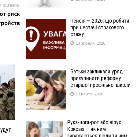
Следующая
 ЗАПИСЬ
запись:
ют риск
Пенсія — 2026: що робити
тройств
при нестачі страхового
стажу
13 апреля, 2026
Батьки закликали уряд
призупинити реформу
старшої профільної школи
12 марта, 2026
Рука-нога-рот або вірус
Коксакі — як ним
удут
заражаються люди та чим