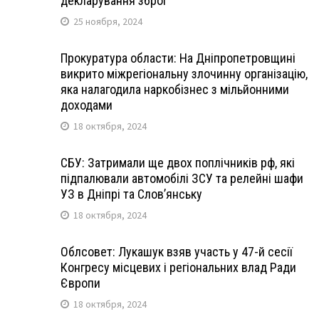
декларування зброї
25 ноября, 2024
Прокуратура области: На Дніпропетровщині
викрито міжрегіональну злочинну організацію,
яка налагодила наркобізнес з мільйонними
доходами
18 октября, 2024
СБУ: Затримали ще двох поплічників рф, які
підпалювали автомобілі ЗСУ та релейні шафи
УЗ в Дніпрі та Слов’янську
18 октября, 2024
Облсовет: Лукашук взяв участь у 47-й сесії
Конгресу місцевих і регіональних влад Ради
Європи
18 октября, 2024