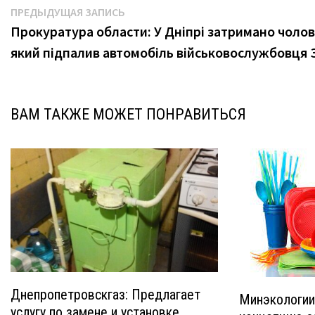
Навигация
Предыдущая
ПРЕДЫДУЩАЯ ЗАПИСЬ
запись:
Прокуратура области: У Дніпрі затримано чолов
по
який підпалив автомобіль військовослужбовця 
записям
ВАМ ТАКЖЕ МОЖЕТ ПОНРАВИТЬСЯ
Днепропетровскгаз: Предлагает
Минэкологии
услугу по замене и установке