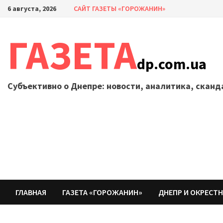
Перейти
6 августа, 2026
САЙТ ГАЗЕТЫ «ГОРОЖАНИН»
к
содержимому
ГАЗЕТА
dp.com.ua
Субъективно о Днепре: новости, аналитика, скан
ГЛАВНАЯ
ГАЗЕТА «ГОРОЖАНИН»
ДНЕПР И ОКРЕСТ