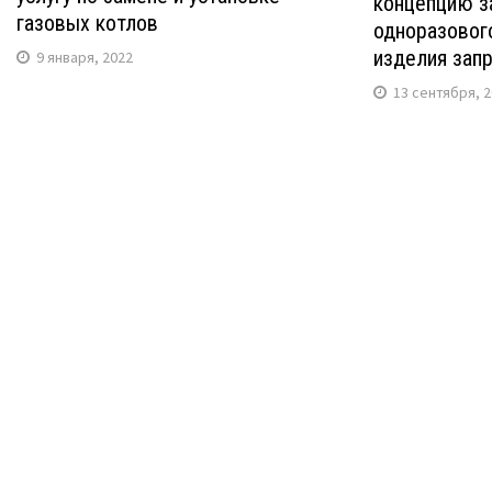
концепцию з
газовых котлов
одноразового
изделия зап
9 января, 2022
13 сентября, 