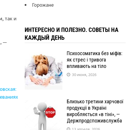
Горожане
, так и
ИНТЕРЕСНО И ПОЛЕЗНО. СОВЕТЫ НА
КАЖДЫЙ ДЕНЬ
, —
Психосоматика без міфів:
як стрес і тривога
впливають на тіло
30 июня, 2026
овская:
леваниях
Близько третини харчової
продукції в Україні
виробляється «в тіні», —
Держпродспоживслужба
13 апреля, 2026