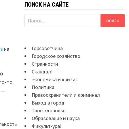
ПОИСК НА САЙТЕ
Найти:
Горсоветчина
оз
на
Городское хозяйство
Странности
Скандал!
Но
Экономика и кризис
то-то
Политика
и
—
Правоохранители и криминал
Выход в город
Твоё здоровье
Образование и наука
льность
Фикульт-ура!