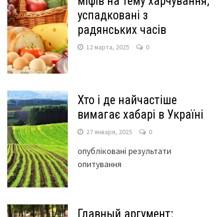
міфів на тему харчування,
успадковані з
радянських часів
12 марта, 2025
0
Хто і де найчастіше
вимагає хабарі в Україні
27 января, 2025
0
опубліковані результати
опитування
Главный аргумент: