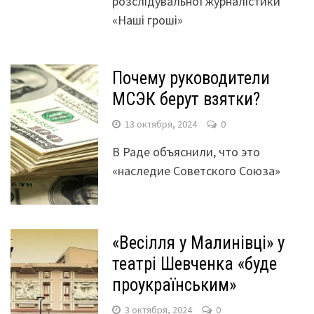
розслідувальної журналістики
«Наші гроші»
Почему руководители
МСЭК берут взятки?
13 октября, 2024
0
В Раде объяснили, что это
«наследие Советского Союза»
«Весілля у Малинівці» у
театрі Шевченка «буде
проукраїнським»
3 октября, 2024
0