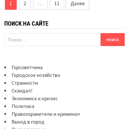
Навигация
1
2
…
11
Далее
по
записям
ПОИСК НА САЙТЕ
Найти:
Горсоветчина
Городское хозяйство
Странности
Скандал!
Экономика и кризис
Политика
Правоохранители и криминал
Выход в город