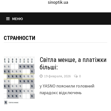
sinoptik.ua
МЕНЮ
СТРАННОСТИ
Світла менше, а платіжки
більші:
19 февраля, 2026
0
у YASNO пояснили головний
парадокс відключень