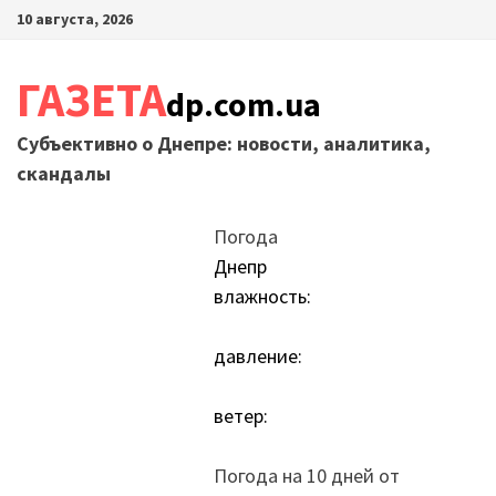
Перейти
10 августа, 2026
к
содержимому
ГАЗЕТА
dp.com.ua
Субъективно о Днепре: новости, аналитика,
скандалы
Погода
Днепр
влажность:
давление:
ветер:
Погода на 10 дней от