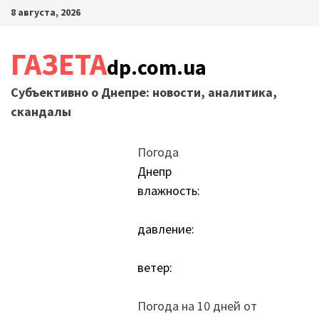
Перейти
8 августа, 2026
к
содержимому
ГАЗЕТА
dp.com.ua
Субъективно о Днепре: новости, аналитика,
скандалы
Погода
Днепр
влажность:
давление:
ветер:
Погода на 10 дней от