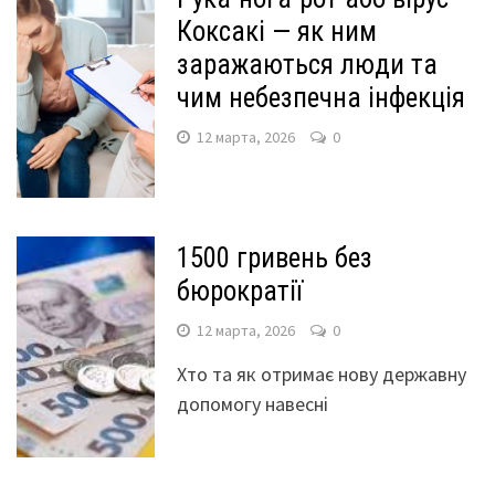
Коксакі — як ним
заражаються люди та
чим небезпечна інфекція
12 марта, 2026
0
1500 гривень без
бюрократії
12 марта, 2026
0
Хто та як отримає нову державну
допомогу навесні