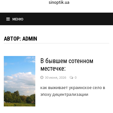
sinoptik.ua
МЕНЮ
АВТОР:
ADMIN
В бывшем сотенном
местечке:
30 июня, 2026
0
как выживает украинское село в
эпоху децентрализации