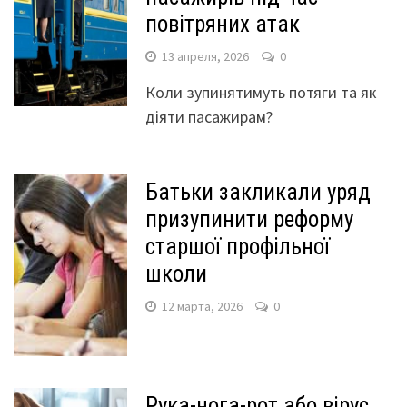
повітряних атак
13 апреля, 2026
0
Коли зупинятимуть потяги та як
діяти пасажирам?
Батьки закликали уряд
призупинити реформу
старшої профільної
школи
12 марта, 2026
0
Рука-нога-рот або вірус