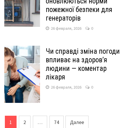
оновлюються норми
пожежної безпеки для
генераторів
26 февраля, 2026
0
Чи справді зміна погоди
впливає на здоров’я
людини — коментар
лікаря
26 февраля, 2026
0
Навигация
1
2
…
74
Далее