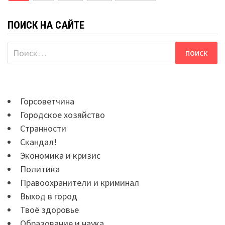
по
записям
ПОИСК НА САЙТЕ
Найти:
Горсоветчина
Городское хозяйство
Странности
Скандал!
Экономика и кризис
Политика
Правоохранители и криминал
Выход в город
Твоё здоровье
Образование и наука