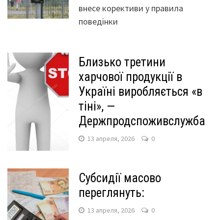
внесе корективи у правила
поведінки
Близько третини
харчової продукції в
Україні виробляється «в
тіні», —
Держпродспоживслужба
13 апреля, 2026
0
Субсидії масово
переглянуть:
13 апреля, 2026
0