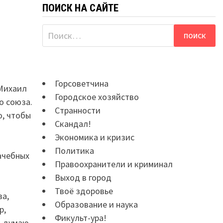
ПОИСК НА САЙТЕ
Найти:
Горсоветчина
 Михаил
Городское хозяйство
о союза.
Странности
о, чтобы
Скандал!
Экономика и кризис
Политика
ачебных
Правоохранители и криминал
Выход в город
Твоё здоровье
за,
Образование и наука
р,
Фикульт-ура!
Я думаю,