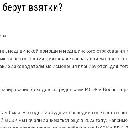
берут взятки?
за»
ции, медицинской помощи и медицинского страхования
ых экспертных комиссиях является наследием советског
акие законодательные изменения планируются, для тог
екларирование доходов сотрудниками МСЭК и Военно-вр
 там была. Это одно из худших наследий советского сою
й МСЭК мы начали заниматься еще в 2023 году. Наприме
ательное декларирование для работников МСЭК и ВВК. 