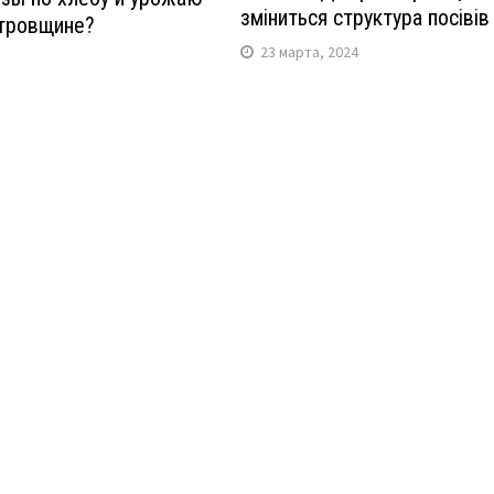
зміниться структура посівів
тровщине?
23 марта, 2024