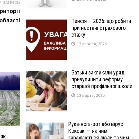
Следующая
 ЗАПИСЬ
запись:
риторії
області
Пенсія — 2026: що робити
при нестачі страхового
стажу
13 апреля, 2026
Батьки закликали уряд
призупинити реформу
старшої профільної школи
12 марта, 2026
Рука-нога-рот або вірус
Коксакі — як ним
 як
заражаються люди та чим