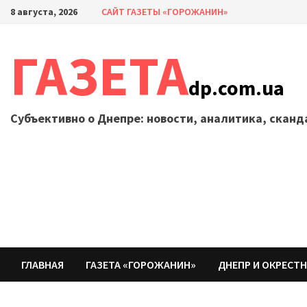
Перейти
8 августа, 2026
САЙТ ГАЗЕТЫ «ГОРОЖАНИН»
к
содержимому
ГАЗЕТА
dp.com.ua
Субъективно о Днепре: новости, аналитика, скан
ГЛАВНАЯ
ГАЗЕТА «ГОРОЖАНИН»
ДНЕПР И ОКРЕСТ