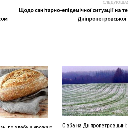
СЛЕДУЮЩАЯ
Щодо санітарно-епідемічної ситуації на те
сом
Дніпропетровської 
Сівба на Дніпропетровщині:
озы по хлебу и урожаю