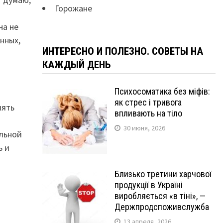
Горожане
на не
нных,
ИНТЕРЕСНО И ПОЛЕЗНО. СОВЕТЫ НА
КАЖДЫЙ ДЕНЬ
Психосоматика без міфів:
як стрес і тривога
лять
впливають на тіло
30 июня, 2026
лльной
ь и
Близько третини харчової
продукції в Україні
виробляється «в тіні», —
Держпродспоживслужба
13 апреля, 2026