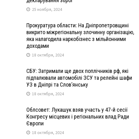
декларування зброї
25 ноября, 2024
Прокуратура области: На Дніпропетровщині
викрито міжрегіональну злочинну організацію,
яка налагодила наркобізнес з мільйонними
доходами
18 октября, 2024
СБУ: Затримали ще двох поплічників рф, які
підпалювали автомобілі ЗСУ та релейні шафи
УЗ в Дніпрі та Слов’янську
18 октября, 2024
Облсовет: Лукашук взяв участь у 47-й сесії
Конгресу місцевих і регіональних влад Ради
Європи
18 октября, 2024