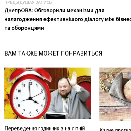
Навигация
Предыдущая
ПРЕДЫДУЩАЯ ЗАПИСЬ
запись:
ДнепрОВА: Обговорили механізми для
по
налагодження ефективнішого діалогу між бізне
записям
та оборонцями
ВАМ ТАКЖЕ МОЖЕТ ПОНРАВИТЬСЯ
Переведення годинників на літній
Какие прогн