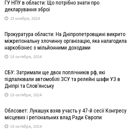
ГУ НПУ в области: Що потрібно знати про
декларування зброї
25 ноября, 2024
Прокуратура области: На Дніпропетровщині викрито
міжрегіональну злочинну організацію, яка налагодила
наркобізнес з мільйонними доходами
18 октября, 2024
СБУ: Затримали ще двох поплічників рф, які
підпалювали автомобілі ЗСУ та релейні шафи УЗ в
Дніпрі та Слов’янську
18 октября, 2024
Облсовет: Лукашук взяв участь у 47-й сесії Конгресу
місцевих і регіональних влад Ради Європи
18 октября, 2024