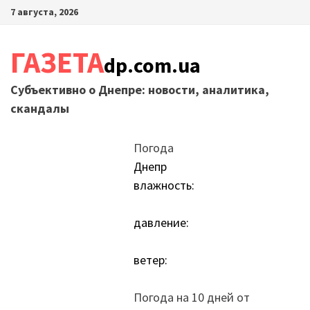
Перейти
7 августа, 2026
к
содержимому
ГАЗЕТА
dp.com.ua
Субъективно о Днепре: новости, аналитика,
скандалы
Погода
Днепр
влажность:
давление:
ветер:
Погода на 10 дней от