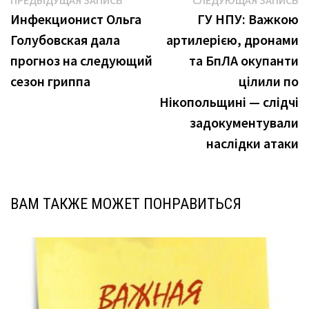
Навигация
ПРЕДЫДУЩАЯ ЗАПИСЬ
СЛЕДУЮЩАЯ ЗАПИСЬ
запись:
з
Инфекционист Ольга
ГУ НПУ: Важкою
по
Голубовская дала
артилерією, дронами
записям
прогноз на следующий
та БпЛА окупанти
сезон гриппа
цілили по
Нікопольщині — слідчі
задокументували
наслідки атаки
ВАМ ТАКЖЕ МОЖЕТ ПОНРАВИТЬСЯ