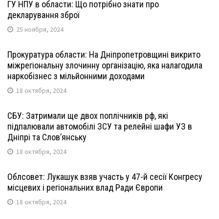
ГУ НПУ в области: Що потрібно знати про
декларування зброї
25 ноября, 2024
Прокуратура области: На Дніпропетровщині викрито
міжрегіональну злочинну організацію, яка налагодила
наркобізнес з мільйонними доходами
18 октября, 2024
СБУ: Затримали ще двох поплічників рф, які
підпалювали автомобілі ЗСУ та релейні шафи УЗ в
Дніпрі та Слов’янську
18 октября, 2024
Облсовет: Лукашук взяв участь у 47-й сесії Конгресу
місцевих і регіональних влад Ради Європи
18 октября, 2024