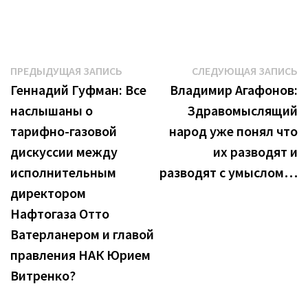
Навигация
Предыдущая
С
ПРЕДЫДУЩАЯ ЗАПИСЬ
СЛЕДУЮЩАЯ ЗАПИСЬ
запись:
з
Геннадий Гуфман: Все
Владимир Агафонов:
по
наслышаны о
Здравомыслящий
записям
тарифно-газовой
народ уже понял что
дискуссии между
их разводят и
исполнительным
разводят с умыслом…
директором
Нафтогаза Отто
Ватерланером и главой
правления НАК Юрием
Витренко?