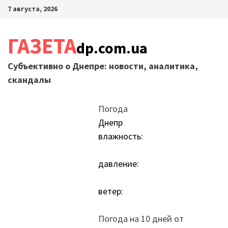
Перейти
7 августа, 2026
к
содержимому
ГАЗЕТА
dp.com.ua
Субъективно о Днепре: новости, аналитика,
скандалы
Погода
Днепр
влажность:
давление:
ветер:
Погода на 10 дней от