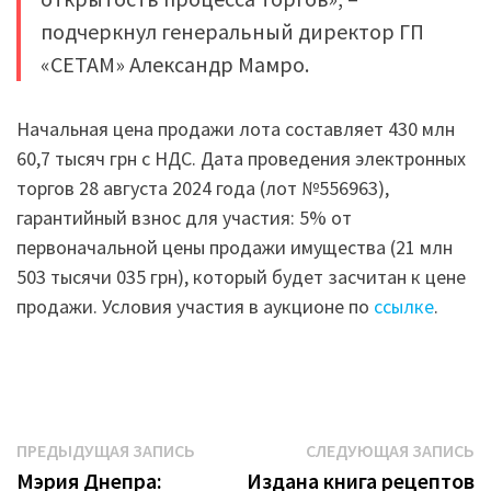
подчеркнул генеральный директор ГП
«СЕТАМ» Александр Мамро.
Начальная цена продажи лота составляет 430 млн
60,7 тысяч грн с НДС. Дата проведения электронных
торгов 28 августа 2024 года (лот №556963),
гарантийный взнос для участия: 5% от
первоначальной цены продажи имущества (21 млн
503 тысячи 035 грн), который будет засчитан к цене
продажи. Условия участия в аукционе по
ссылке
.
Навигация
Предыдущая
С
ПРЕДЫДУЩАЯ ЗАПИСЬ
СЛЕДУЮЩАЯ ЗАПИСЬ
запись:
з
Мэрия Днепра:
Издана книга рецептов