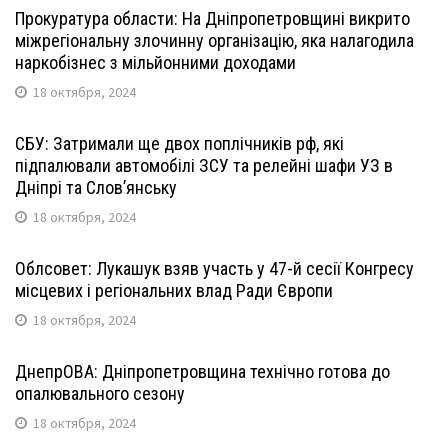
Прокуратура области: На Дніпропетровщині викрито
міжрегіональну злочинну організацію, яка налагодила
наркобізнес з мільйонними доходами
18 октября, 2024
СБУ: Затримали ще двох поплічників рф, які
підпалювали автомобілі ЗСУ та релейні шафи УЗ в
Дніпрі та Слов’янську
18 октября, 2024
Облсовет: Лукашук взяв участь у 47-й сесії Конгресу
місцевих і регіональних влад Ради Європи
18 октября, 2024
ДнепрОВА: Дніпропетровщина технічно готова до
опалювального сезону
18 октября, 2024