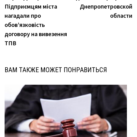
по
Підприємцям міста
Днепропетровской
записям
нагадали про
области
обов’язковість
договору на вивезення
ТПВ
ВАМ ТАКЖЕ МОЖЕТ ПОНРАВИТЬСЯ