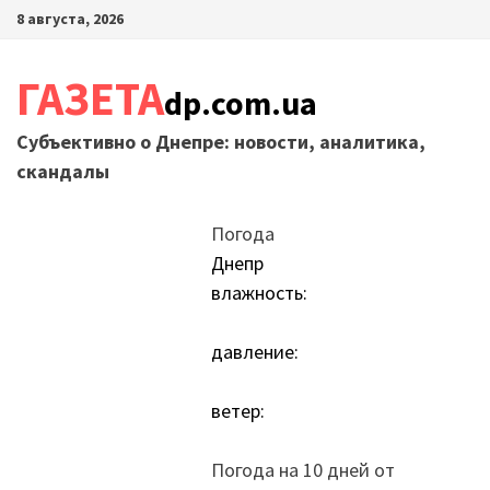
Перейти
8 августа, 2026
к
содержимому
ГАЗЕТА
dp.com.ua
Субъективно о Днепре: новости, аналитика,
скандалы
Погода
Днепр
влажность:
давление:
ветер:
Погода на 10 дней от