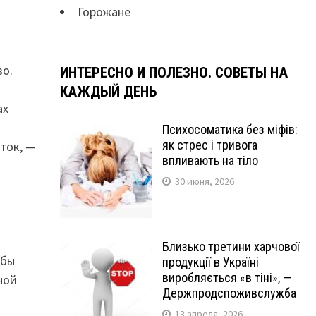
Горожане
во.
ИНТЕРЕСНО И ПОЛЕЗНО. СОВЕТЫ НА
КАЖДЫЙ ДЕНЬ
ах
Психосоматика без міфів:
як стрес і тривога
ток, —
впливають на тіло
30 июня, 2026
Близько третини харчової
обы
продукції в Україні
виробляється «в тіні», —
ной
Держпродспоживслужба
13 апреля, 2026