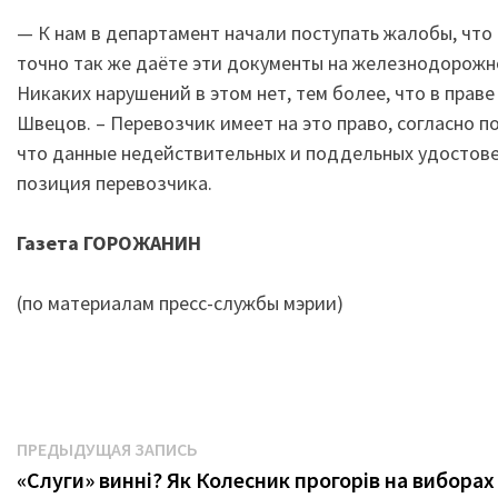
— К нам в департамент начали поступать жалобы, что
точно так же даёте эти документы на железнодорожн
Никаких нарушений в этом нет, тем более, что в прав
Швецов. – Перевозчик имеет на это право, согласно п
что данные недействительных и поддельных удостов
позиция перевозчика.
Газета ГОРОЖАНИН
(по материалам пресс-службы мэрии)
Навигация
Предыдущая
ПРЕДЫДУЩАЯ ЗАПИСЬ
запись:
«Слуги» винні? Як Колесник прогорів на виборах
по