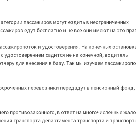
категории пассажиров могут ездить в неограниченных
ссажиров едут бесплатно и не все они имеют на это пра
пассажиропоток и удостоверения. На конечных остановк
р с удостоверением садится не на конечной, водитель
черу для внесения в базу. Так мы изучаем пассажиропо
осроченных перевозчики передадут в пенсионный фонд,
чего противозаконного, в ответ на многочисленные жал
ления транспорта департамента транспорта и транспорт