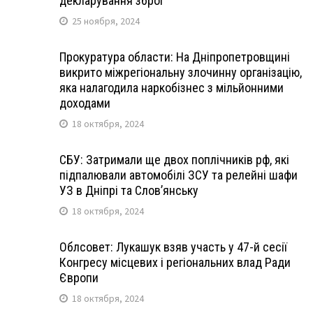
декларування зброї
25 ноября, 2024
Прокуратура области: На Дніпропетровщині
викрито міжрегіональну злочинну організацію,
яка налагодила наркобізнес з мільйонними
доходами
18 октября, 2024
СБУ: Затримали ще двох поплічників рф, які
підпалювали автомобілі ЗСУ та релейні шафи
УЗ в Дніпрі та Слов’янську
18 октября, 2024
Облсовет: Лукашук взяв участь у 47-й сесії
Конгресу місцевих і регіональних влад Ради
Європи
18 октября, 2024