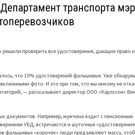
 Департамент транспорта мэ
втоперевозчиков
о решили проверить все удостоверения, дающие право н
залось, что 10% удостоверений фальшивые. Уже обнару
вклеенными фото. И это при том, что мы никому не отк
 категорий, — рассказывает директор ООО «Карлссон» Ви
ых документов. Например, мужчина ездит с пенсионным
верением УБД, встречаются и шуточные «удостоверение
ов фальшивых «корочек» люди предъявляют массу, что