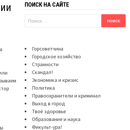
ПОИСК НА САЙТЕ
рии
Найти:
Горсоветчина
а
Городское хозяйство
Странности
Скандал!
жили
Экономика и кризис
азываем
Политика
ктор
Правоохранители и криминал
Выход в город
Твоё здоровье
Образование и наука
Фикульт-ура!
бы