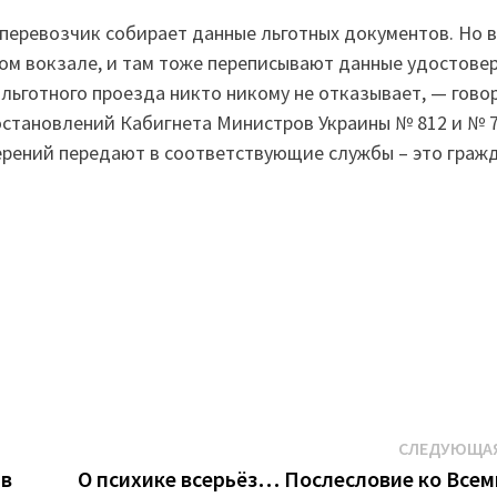
 перевозчик собирает данные льготных документов. Но 
ом вокзале, и там тоже переписывают данные удостовер
е льготного проезда никто никому не отказывает, — гово
остановлений Кабигнета Министров Украины № 812 и № 71
ерений передают в соответствующие службы – это граж
СЛЕДУЮЩАЯ
 в
О психике всерьёз… Послесловие ко Все