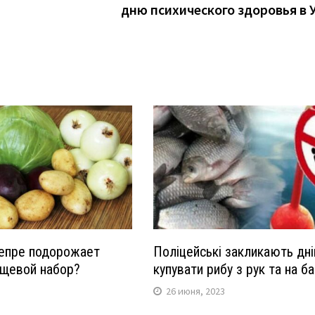
дню психического здоровья в 
епре подорожает
Поліцейські закликають дні
щевой набор?
купувати рибу з рук та на б
26 июня, 2023