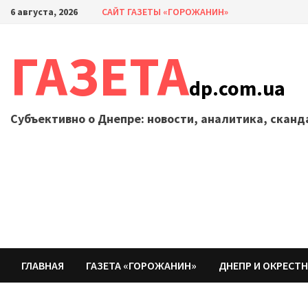
Перейти
6 августа, 2026
САЙТ ГАЗЕТЫ «ГОРОЖАНИН»
к
содержимому
ГАЗЕТА
dp.com.ua
Субъективно о Днепре: новости, аналитика, скан
ГЛАВНАЯ
ГАЗЕТА «ГОРОЖАНИН»
ДНЕПР И ОКРЕСТ