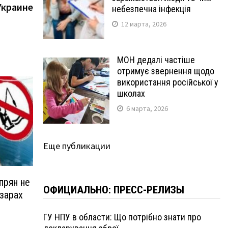
Украине
небезпечна інфекція
12 марта, 2026
МОН дедалі частіше
отримує звернення щодо
використання російської у
школах
6 марта, 2026
Еще публикации
прян не
ОФИЦИАЛЬНО: ПРЕСС-РЕЛИЗЫ
азарах
ГУ НПУ в области: Що потрібно знати про