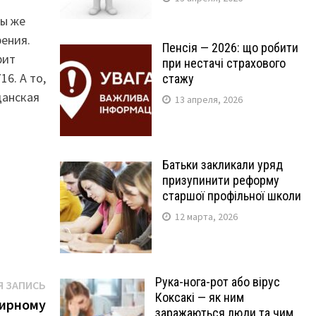
вы же
ения.
Пенсія — 2026: що робити
рит
при нестачі страхового
6. А то,
стажу
данская
13 апреля, 2026
Батьки закликали уряд
призупинити реформу
старшої профільної школи
12 марта, 2026
Рука-нога-рот або вірус
Следующая
 ЗАПИСЬ
Коксакі — як ним
запись:
мирному
заражаються люди та чим