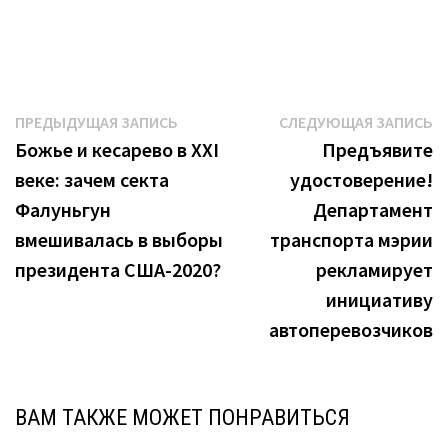
Навигация
Предыдущая
С
ПРЕДЫДУЩАЯ ЗАПИСЬ
СЛЕДУЮЩАЯ ЗАПИСЬ
запись:
з
Божье и кесарево в XXI
Предъявите
по
веке: зачем секта
удостоверение!
записям
Фалуньгун
Департамент
вмешивалась в выборы
транспорта мэрии
президента США-2020?
рекламирует
инициативу
автоперевозчиков
ВАМ ТАКЖЕ МОЖЕТ ПОНРАВИТЬСЯ