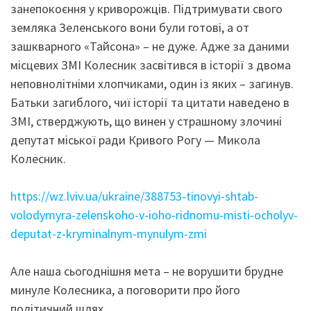
занепокоєння у криворожців. Підтримувати свого
земляка Зеленського вони були готові, а от
зашкварного «Тайсона» – не дуже. Адже за даними
місцевих ЗМІ Колесник засвітився в історії з двома
неповнолітніми хлопчиками, один із яких – загинув.
Батьки загиблого, чиї історії та цитати наведено в
ЗМІ, стверджують, що винен у страшному злочині
депутат міської ради Кривого Рогу — Микола
Колесник.
https://wz.lviv.ua/ukraine/388753-tinovyi-shtab-
volodymyra-zelenskoho-v-ioho-ridnomu-misti-ocholyv-
deputat-z-kryminalnym-mynulym-zmi
Але наша сьогоднішня мета – не ворушити брудне
минуле Колесника, а поговорити про його
політичний шлях.