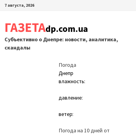
Перейти
7 августа, 2026
к
содержимому
ГАЗЕТА
dp.com.ua
Субъективно о Днепре: новости, аналитика,
скандалы
Погода
Днепр
влажность:
давление:
ветер:
Погода на 10 дней от