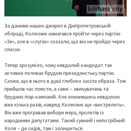
За даними наших джерел в Дніпропетровській
облраді, Колесник намагався пройти через партію
«Зе», але в «слугах» сказали, що він не пройде через
список.
Тепер зрозуміло, чому невдалий кандидат так
активно поливає брудом президенстьку партію.
Схоже, що в нього в душі глибоко засіла образа. Тож
прийшов час помсти, а саме – звинувачень та
брудних піар-кампаній. Але опинившись невдахою
вже кілька разів, навряд Колесник ще «вистрелить».
Він вже програвав вибори мера, пролетів із
народними депутатами. Такий сумний і непотрібний
Коля – де сидів, там і залишиться.