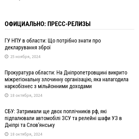
ОФИЦИАЛЬНО: ПРЕСС-РЕЛИЗЫ
ГУ НПУ в области: Що потрібно знати про
декларування зброї
25 ноября, 2024
Прокуратура области: На Дніпропетровщині викрито
міжрегіональну злочинну організацію, яка налагодила
наркобізнес з мільйонними доходами
18 октября, 2024
СБУ: Затримали ще двох поплічників рф, які
підпалювали автомобілі ЗСУ та релейні шафи УЗ в
Дніпрі та Слов’янську
18 октября, 2024