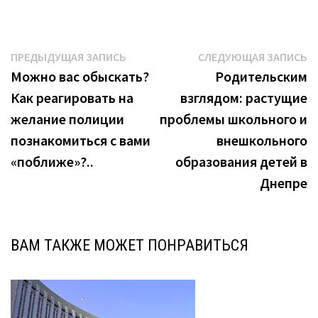
Навигация
Предыдущая
С
ПРЕДЫДУЩАЯ ЗАПИСЬ
СЛЕДУЮЩАЯ ЗАПИСЬ
запись:
з
Можно вас обыскать?
Родительским
по
Как реагировать на
взглядом: растущие
записям
желание полиции
проблемы школьного и
познакомиться с вами
внешкольного
«поближе»?..
образования детей в
Днепре
ВАМ ТАКЖЕ МОЖЕТ ПОНРАВИТЬСЯ