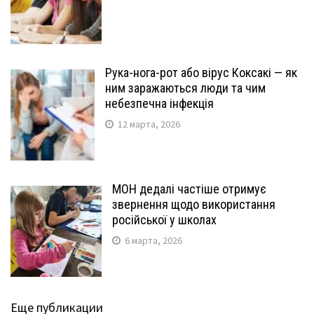
Рука-нога-рот або вірус Коксакі — як
ним заражаються люди та чим
небезпечна інфекція
12 марта, 2026
МОН дедалі частіше отримує
звернення щодо використання
російської у школах
6 марта, 2026
Еще публикации