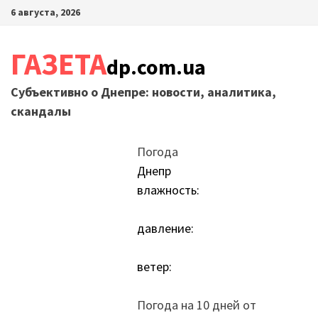
Перейти
6 августа, 2026
к
содержимому
ГАЗЕТА
dp.com.ua
Субъективно о Днепре: новости, аналитика,
скандалы
Погода
Днепр
влажность:
давление:
ветер:
Погода на 10 дней от