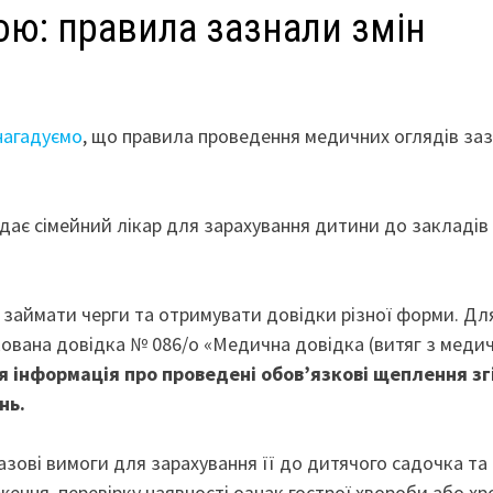
ою: правила зазнали змін
нагадуємо
, що правила проведення медичних оглядів за
дає сімейний лікар для зарахування дитини до закладів 
, займати черги та отримувати довідки різної форми. Дл
кована довідка № 086/о «Медична довідка (витяг з меди
ся інформація про проведені обовʼязкові щеплення зг
нь.
азові вимоги для зарахування її до дитячого садочка та
ення, перевірку наявності ознак гострої хвороби або хр