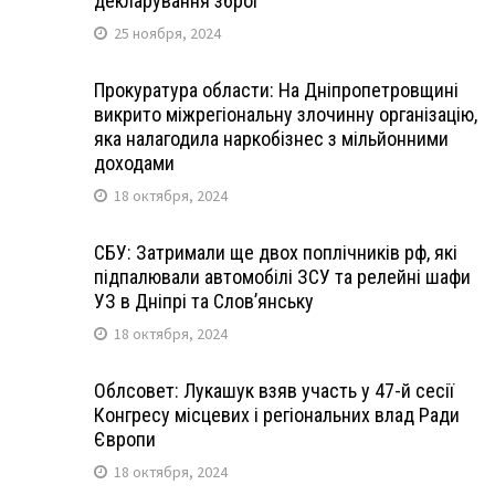
декларування зброї
25 ноября, 2024
Прокуратура области: На Дніпропетровщині
викрито міжрегіональну злочинну організацію,
яка налагодила наркобізнес з мільйонними
доходами
18 октября, 2024
СБУ: Затримали ще двох поплічників рф, які
підпалювали автомобілі ЗСУ та релейні шафи
УЗ в Дніпрі та Слов’янську
18 октября, 2024
Облсовет: Лукашук взяв участь у 47-й сесії
Конгресу місцевих і регіональних влад Ради
Європи
18 октября, 2024