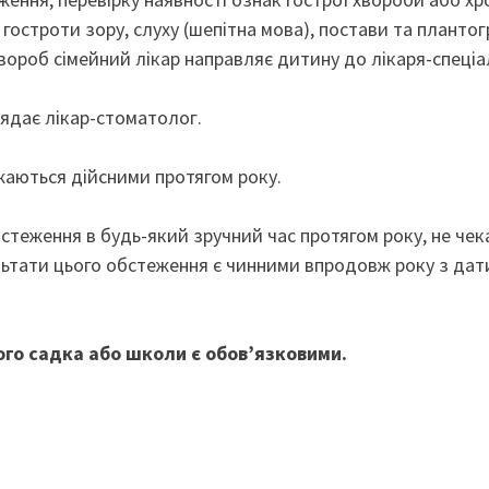
 гостроти зору, слуху (шепітна мова), постави та плантог
вороб сімейний лікар направляє дитину до лікаря-спеціа
ядає лікар-стоматолог.
ажаються дійсними протягом року.
теження в будь-який зручний час протягом року, не че
ультати цього обстеження є чинними впродовж року з дат
го садка або школи є обов’язковими.