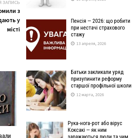
Следующая
 ЗАПИСЬ
запись:
омили з
дають у
Пенсія — 2026: що робити
при нестачі страхового
місті
стажу
13 апреля, 2026
Батьки закликали уряд
призупинити реформу
старшої профільної школи
12 марта, 2026
Рука-нога-рот або вірус
Коксакі — як ним
ували
заражаються люди та чим