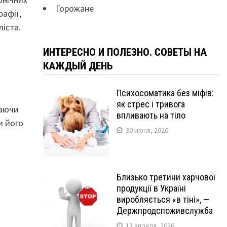
Горожане
рафії,
ліста.
ИНТЕРЕСНО И ПОЛЕЗНО. СОВЕТЫ НА
КАЖДЫЙ ДЕНЬ
Психосоматика без міфів:
як стрес і тривога
каючи
впливають на тіло
и його
30 июня, 2026
Близько третини харчової
продукції в Україні
виробляється «в тіні», —
Держпродспоживслужба
13 апреля, 2026