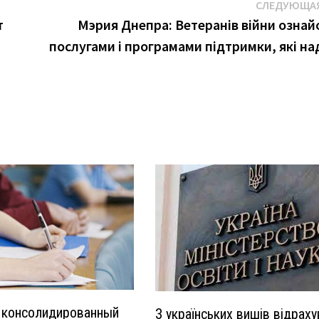
СЛЕДУЮЩАЯ
т
Мэрия Днепра: Ветеранів війни ознай
послугами і програмами підтримки, які на
 консолидированный
З українських вишів відрах