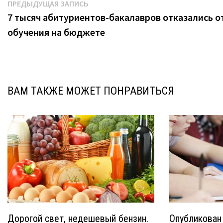
Навигация
Предыдущая
ПРЕДЫДУЩАЯ ЗАПИСЬ
запись:
7 тысяч абитуриентов-бакалавров отказались о
по
обучения на бюджете
записям
ВАМ ТАКЖЕ МОЖЕТ ПОНРАВИТЬСЯ
Дорогой свет, недешевый бензин.
Опубликован