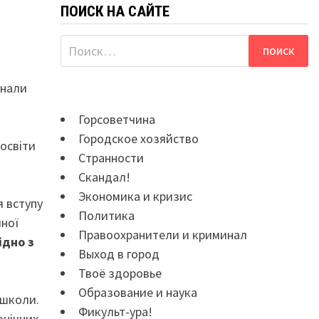
ПОИСК НА САЙТЕ
Найти:
знали
Горсоветчина
Городское хозяйство
освіти
Странности
Скандал!
Экономика и кризис
я вступу
Политика
чної
Правоохранители и криминал
ідно з
Выход в город
Твоё здоровье
Образование и наука
 школи.
Фикульт-ура!
онічних