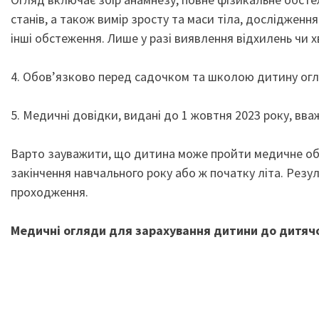
станів, а також вимір зросту та маси тіла, дослідження
інші обстеження. Лише у разі виявлення відхилень чи х
4. Обов’язково перед садочком та школою дитину огл
5. Медичні довідки, видані до 1 жовтня 2023 року, вв
Варто зауважити, що дитина може пройти медичне обс
закінчення навчального року або ж початку літа. Рез
проходження.
Медичні огляди для зарахування дитини до дитячо