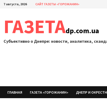
Перейти
7 августа, 2026
САЙТ ГАЗЕТЫ «ГОРОЖАНИН»
к
содержимому
ГАЗЕТА
dp.com.ua
Субъективно о Днепре: новости, аналитика, скан
ГЛАВНАЯ
ГАЗЕТА «ГОРОЖАНИН»
ДНЕПР И ОКРЕСТ