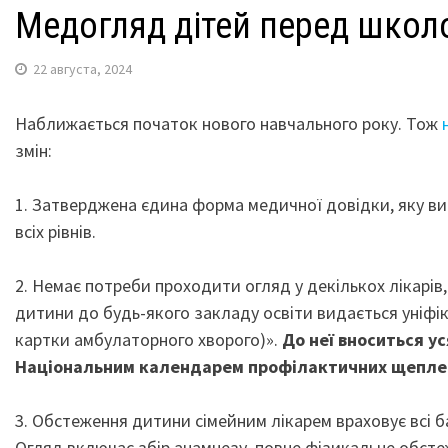
Медогляд дітей перед школ
22 августа, 2024
Наближається початок нового навчального року. Тож
змін:
1. Затверджена єдина форма медичної довідки, яку ви
всіх рівнів.
2. Немає потреби проходити огляд у декількох лікарів
дитини до будь-якого закладу освіти видається уніфі
картки амбулаторного хворого)».
До неї вноситься у
Національним календарем профілактичних щепле
3. Обстеження дитини сімейним лікарем враховує всі б
Огляд включає збір анамнезу, повне фізикальне обстеж