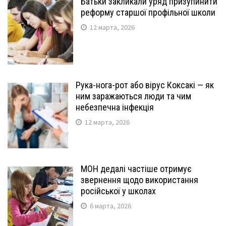
Батьки закликали уряд призупинити
реформу старшої профільної школи
12 марта, 2026
Рука-нога-рот або вірус Коксакі — як
ним заражаються люди та чим
небезпечна інфекція
12 марта, 2026
МОН дедалі частіше отримує
звернення щодо використання
російської у школах
6 марта, 2026