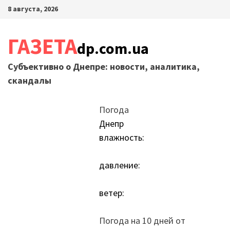
Перейти
8 августа, 2026
к
содержимому
ГАЗЕТА
dp.com.ua
Субъективно о Днепре: новости, аналитика,
скандалы
Погода
Днепр
влажность:
давление:
ветер:
Погода на 10 дней от