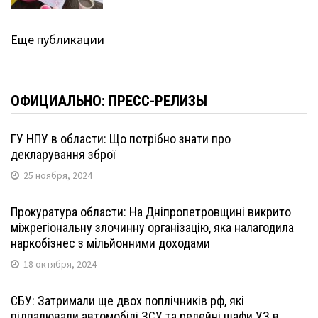
Еще публикации
ОФИЦИАЛЬНО: ПРЕСС-РЕЛИЗЫ
ГУ НПУ в области: Що потрібно знати про
декларування зброї
25 ноября, 2024
Прокуратура области: На Дніпропетровщині викрито
міжрегіональну злочинну організацію, яка налагодила
наркобізнес з мільйонними доходами
18 октября, 2024
СБУ: Затримали ще двох поплічників рф, які
підпалювали автомобілі ЗСУ та релейні шафи УЗ в