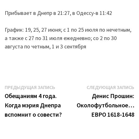
Прибывает в Днепр в 21:27, в Одессу-в 11:42
График: 19, 25, 27 июня; с 1 по 25 июля по нечетным,
а также с 27 по 31 июля ежедневно; со 2 по 30
августа по четным, 1 и 3 сентября
Навигация
Предыдущая
С
ПРЕДЫДУЩАЯ ЗАПИСЬ
СЛЕДУЮЩАЯ ЗАПИСЬ
запись:
з
Обещаниям 4 года.
Денис Прошин:
по
Когда мэрия Днепра
Околофутбольное…
записям
вспомнит о совести?
ЕВРО 1618-1648