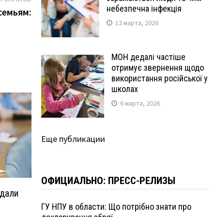
небезпечна інфекція
запись:
семьям:
12 марта, 2026
МОН дедалі частіше
отримує звернення щодо
використання російської у
школах
6 марта, 2026
Еще публикации
ОФИЦИАЛЬНО: ПРЕСС-РЕЛИЗЫ
сдали
ГУ НПУ в области: Що потрібно знати про