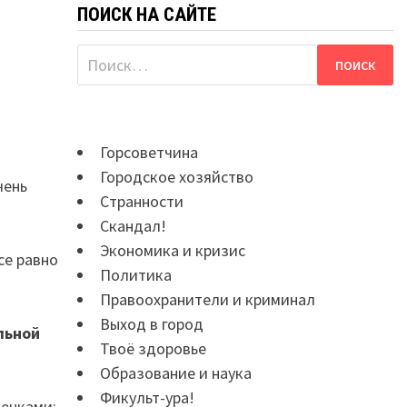
ПОИСК НА САЙТЕ
Найти:
Горсоветчина
Городское хозяйство
чень
Странности
Скандал!
Экономика и кризис
се равно
Политика
Правоохранители и криминал
Выход в город
льной
Твоё здоровье
Образование и наука
Фикульт-ура!
енками: