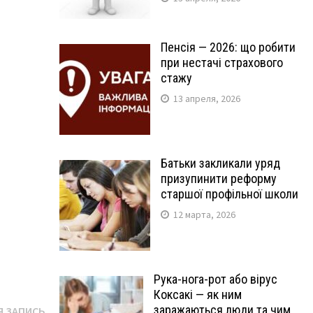
Пенсія — 2026: що робити
при нестачі страхового
стажу
13 апреля, 2026
Батьки закликали уряд
призупинити реформу
старшої профільної школи
12 марта, 2026
Рука-нога-рот або вірус
Коксакі — як ним
Следующая
заражаються люди та чим
 ЗАПИСЬ