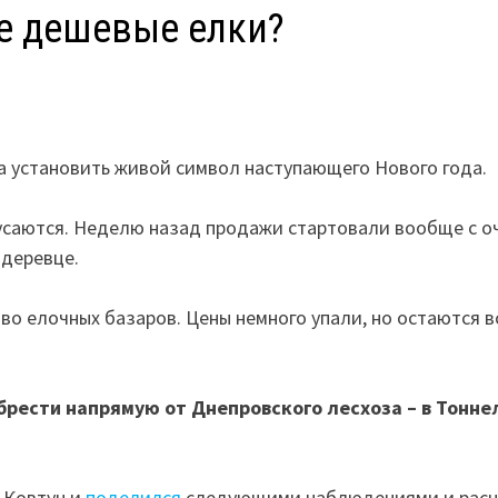
е дешевые елки?
ма установить живой символ наступающего Нового года.
кусаются. Неделю назад продажи стартовали вообще с о
 деревце.
о елочных базаров. Цены немного упали, но остаются в
рести напрямую от Днепровского лесхоза – в Тонне
 Ковтун и
поделился
следующими наблюдениями и расц