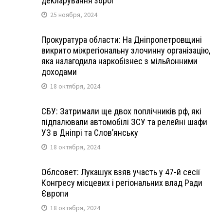
декларування зброї
25 ноября, 2024
Прокуратура области: На Дніпропетровщині
викрито міжрегіональну злочинну організацію,
яка налагодила наркобізнес з мільйонними
доходами
18 октября, 2024
СБУ: Затримали ще двох поплічників рф, які
підпалювали автомобілі ЗСУ та релейні шафи
УЗ в Дніпрі та Слов’янську
18 октября, 2024
Облсовет: Лукашук взяв участь у 47-й сесії
Конгресу місцевих і регіональних влад Ради
Європи
18 октября, 2024