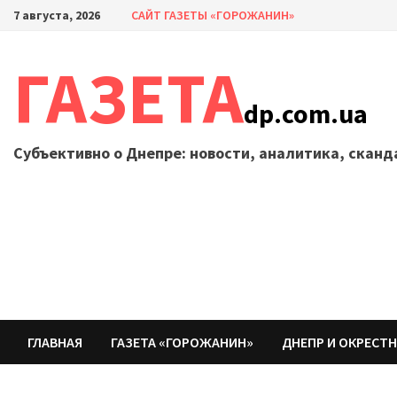
Перейти
7 августа, 2026
САЙТ ГАЗЕТЫ «ГОРОЖАНИН»
к
содержимому
ГАЗЕТА
dp.com.ua
Субъективно о Днепре: новости, аналитика, скан
ГЛАВНАЯ
ГАЗЕТА «ГОРОЖАНИН»
ДНЕПР И ОКРЕСТ