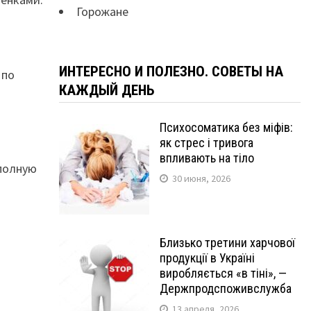
Горожане
ИНТЕРЕСНО И ПОЛЕЗНО. СОВЕТЫ НА
 по
КАЖДЫЙ ДЕНЬ
Психосоматика без міфів:
як стрес і тривога
впливають на тіло
 полную
30 июня, 2026
Близько третини харчової
продукції в Україні
виробляється «в тіні», —
Держпродспоживслужба
13 апреля, 2026