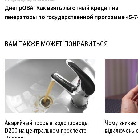
Навигация
запись:
ДнепрОВА: Как взять льготный кредит на
по
генераторы по государственной программе «5-
записям
ВАМ ТАКЖЕ МОЖЕТ ПОНРАВИТЬСЯ
Аварийный прорыв водопровода
Чому зникає 
D200 на центральном проспекте
відключень с