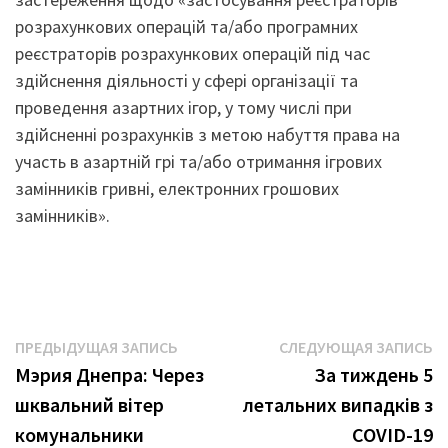
розрахункових операцій та/або програмних
реєстраторів розрахункових операцій під час
здійснення діяльності у сфері організації та
проведення азартних ігор, у тому числі при
здійсненні розрахунків з метою набуття права на
участь в азартній грі та/або отримання ігрових
замінників гривні, електронних грошових
замінників».
Навигация
Предыдущая
С
ПРЕДЫДУЩАЯ ЗАПИСЬ
СЛЕДУЮЩАЯ ЗАПИСЬ
запись:
з
Мэрия Днепра: Через
За тиждень 5
по
шквальний вітер
летальних випадків з
записям
комунальники
COVID-19