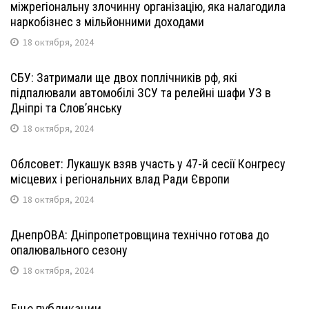
міжрегіональну злочинну організацію, яка налагодила
наркобізнес з мільйонними доходами
18 октября, 2024
СБУ: Затримали ще двох поплічників рф, які
підпалювали автомобілі ЗСУ та релейні шафи УЗ в
Дніпрі та Слов’янську
18 октября, 2024
Облсовет: Лукашук взяв участь у 47-й сесії Конгресу
місцевих і регіональних влад Ради Європи
18 октября, 2024
ДнепрОВА: Дніпропетровщина технічно готова до
опалювального сезону
18 октября, 2024
Еще публикации