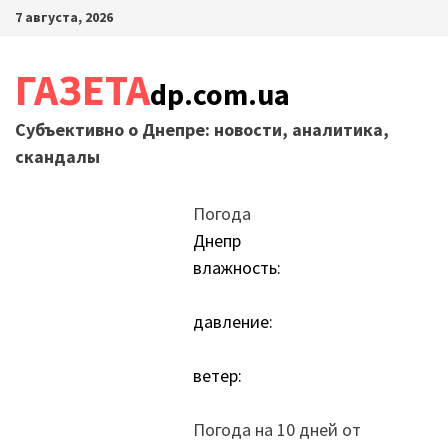
Перейти
7 августа, 2026
к
содержимому
ГАЗЕТА
dp.com.ua
Субъективно о Днепре: новости, аналитика,
скандалы
Погода
Днепр
влажность:
давление:
ветер:
Погода на 10 дней от