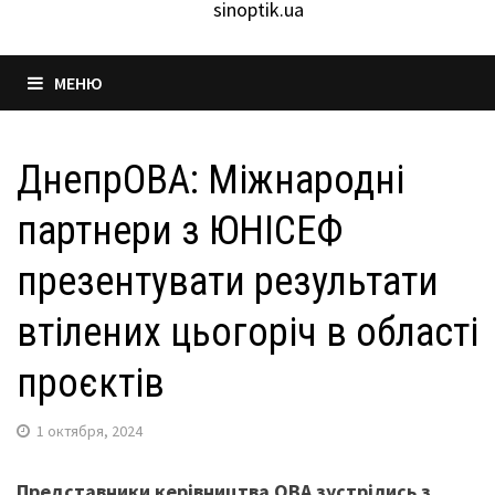
sinoptik.ua
МЕНЮ
ДнепрОВА: Міжнародні
партнери з ЮНІСЕФ
презентувати результати
втілених цьогоріч в області
проєктів
1 октября, 2024
Представники керівництва ОВА зустрілись з