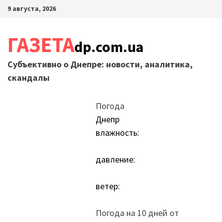
Перейти
9 августа, 2026
к
содержимому
ГАЗЕТА
dp.com.ua
Субъективно о Днепре: новости, аналитика,
скандалы
Погода
Днепр
влажность:
давление:
ветер:
Погода на 10 дней от