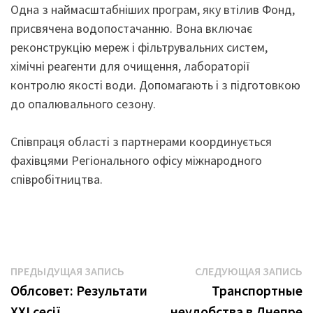
Одна з наймасштабніших програм, яку втілив Фонд,
присвячена водопостачанню. Вона включає
реконструкцію мереж і фільтрувальних систем,
хімічні реагенти для очищення, лабораторії
контролю якості води. Допомагають і з підготовкою
до опалювального сезону.
Співпраця області з партнерами координується
фахівцями Регіонального офісу міжнародного
співробітництва.
Навигация
Предыдущая
С
ПРЕДЫДУЩАЯ ЗАПИСЬ
СЛЕДУЮЩАЯ ЗАПИСЬ
запись:
з
Облсовет: Результати
Транспортные
по
ХХІ сесії
неудобства в Днепре