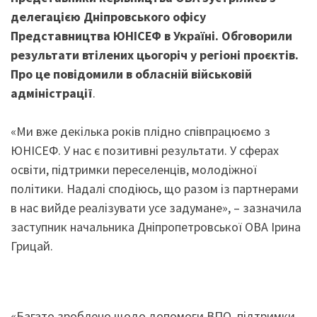
делегацією Дніпровського офісу
Представництва ЮНІСЕФ в Україні. Обговорили
результати втілених цьогоріч у регіоні проєктів.
Про це повідомили в обласній військовій
адміністрації
.
«Ми вже декілька років плідно співпрацюємо з
ЮНІСЕФ. У нас є позитивні результати. У сферах
освіти, підтримки переселенців, молодіжної
політики. Надалі сподіюсь, що разом із партнерами
в нас вийде реалізувати усе задумане», – зазначила
заступник начальника Дніпропетровської ОВА Ірина
Грицай.
«Багато зроблено щодо допомоги ВПО, підтримки