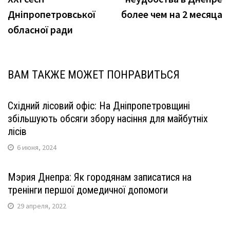
записям
Дніпропетровської
более чем на 2 месяца
обласної ради
ВАМ ТАКЖЕ МОЖЕТ ПОНРАВИТЬСЯ
Східний лісовий офіс: На Дніпропетровщині
збільшують обсяги збору насіння для майбутніх
лісів
6 июня, 2024
Мэрия Днепра: Як городянам записатися на
тренінги першої домедичної допомоги
29 апреля, 2022