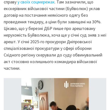
справу
у своїх соцмережах
. Там зазначили, що
екскерівник військової частини (Буйволюк) уклав
договір на постачання неякісного одягу без
проведення тендеру, а ціни були завищені на 30%.
Цікаво, що у березні ДБР пише про арештовану
нерухомість Буйволюка, хоча ще у січні суд зняв з неї
арешт. У січні 2025-го прокурори Дніпровської
спеціалізованої прокуратури у сфері оборони
Східного регіону скерували до суду обвинувальний
акт стосовно колишнього командира військової
частини.