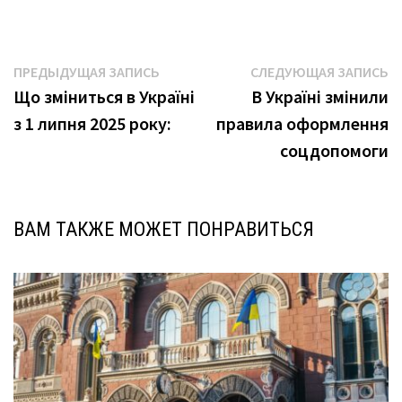
Навигация
Предыдущая
С
ПРЕДЫДУЩАЯ ЗАПИСЬ
СЛЕДУЮЩАЯ ЗАПИСЬ
запись:
з
Що зміниться в Україні
В Україні змінили
по
з 1 липня 2025 року:
правила оформлення
записям
соцдопомоги
ВАМ ТАКЖЕ МОЖЕТ ПОНРАВИТЬСЯ