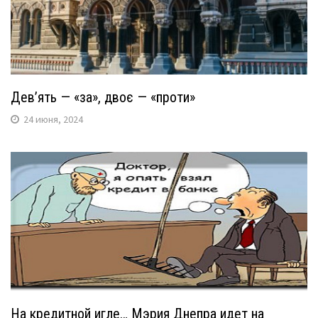
Дев’ять — «за», двоє — «проти»
24 июня, 2024
На кредитной игле… Мэрия Днепра идет на