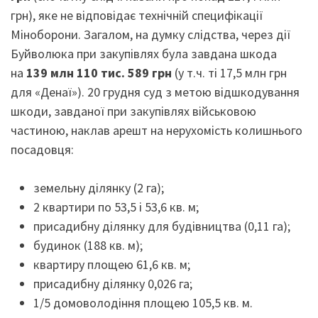
грн), яке не відповідає технічній специфікації
Міноборони. Загалом, на думку слідства, через дії
Буйволюка при закупівлях була завдана шкода
на
139 млн 110 тис. 589 грн
(у т.ч. ті 17,5 млн грн
для «Денаї»). 20 грудня суд з метою відшкодування
шкоди, завданої при закупівлях військовою
частиною, наклав арешт на нерухомість колишнього
посадовця:
земельну ділянку (2 га);
2 квартири по 53,5 і 53,6 кв. м;
присадибну ділянку для будівництва (0,11 га);
будинок (188 кв. м);
квартиру площею 61,6 кв. м;
присадибну ділянку 0,026 га;
1/5 домоволодіння площею 105,5 кв. м.