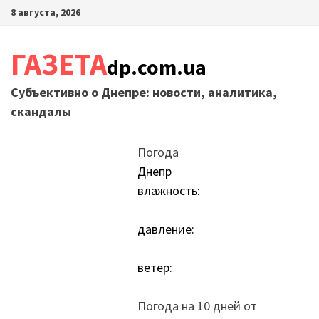
Перейти
8 августа, 2026
к
содержимому
ГАЗЕТА
dp.com.ua
Субъективно о Днепре: новости, аналитика,
скандалы
Погода
Днепр
влажность:
давление:
ветер:
Погода на 10 дней от