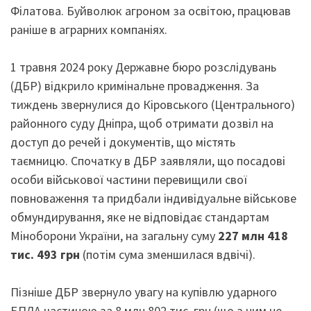
Філатова. Буйволюк агроном за освітою, працював
раніше в аграрних компаніях.
1 травня 2024 року Державне бюро розслідувань
(ДБР) відкрило кримінальне провадження. За
тиждень звернулися до Кіровського (Центрального)
районного суду Дніпра, щоб отримати дозвіл на
доступ до речей і документів, що містять
таємницю. Спочатку в ДБР заявляли, що посадові
особи військової частини перевищили свої
повноваження та придбали індивідуальне військове
обмундирування, яке не відповідає стандартам
Міноборони України, на загальну суму
227 млн 418
тис. 493 грн
(потім сума зменшилася вдвічі).
Пізніше ДБР звернуло увагу на купівлю ударного
БПЛА частиною за 8 млн 802 тис. грн (що з ним не