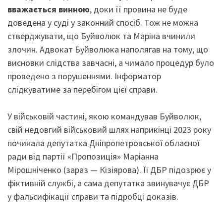
вважається винною
, доки її провина не буде
доведена у суді у законний спосіб. Тож не можна
стверджувати, що Буйволюк та Маріна вчинили
злочин. Адвокат Буйволюка наполягав на тому, що
висновки слідства завчасні, а чимало процедур було
проведено з порушеннями. Інформатор
слідкуватиме за перебігом цієї справи.
У військовій частині, якою командував Буйволюк,
свій недовгий військовий шлях наприкінці 2023 року
починала депутатка Дніпропетровської обласної
ради від партії «Пропозиція» Маріанна
Мірошніченко (зараз — Кізіярова). Її ДБР підозрює у
фіктивній службі, а сама депутатка звинувачує ДБР
у фальсифікації справи та підробці доказів.