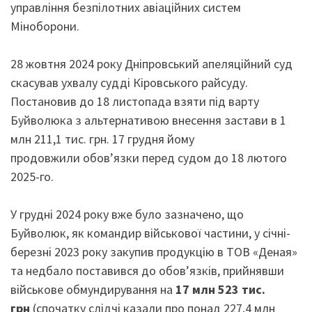
управління безпілотних авіаційних систем
Міноборони.
28 жовтня 2024 року Дніпровський апеляційний суд
скасував ухвалу судді Кіровського райсуду.
Постановив до 18 листопада взяти під варту
Буйволюка з альтернативою внесення застави в 1
млн 211,1 тис. грн. 17 грудня йому
продовжили обов’язки перед судом до 18 лютого
2025-го.
У грудні 2024 року вже було зазначено, що
Буйволюк, як командир військової частини, у січні-
березні 2023 року закупив продукцію в ТОВ «Деная»
та недбало поставився до обов’язків, прийнявши
військове обмундирування на
17 млн 523 тис.
грн
(спочатку слідчі казали про понад 227,4 млн