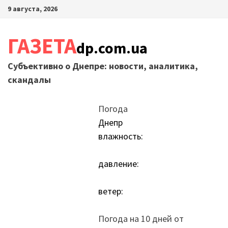
Перейти
9 августа, 2026
к
содержимому
ГАЗЕТА
dp.com.ua
Субъективно о Днепре: новости, аналитика,
скандалы
Погода
Днепр
влажность:
давление:
ветер:
Погода на 10 дней от