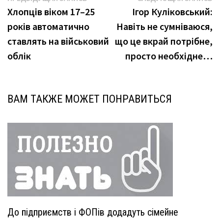
Навигация
запись:
з
Хлопців віком 17–25
Ігор Куліковський:
по
років автоматично
Навіть не сумніваюся,
записям
ставлять на військовий
що це вкрай потрібне,
облік
просто необхідне…
ВАМ ТАКЖЕ МОЖЕТ ПОНРАВИТЬСЯ
До підприємств і ФОПів додадуть сімейне