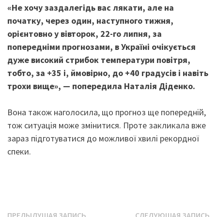
«Не хочу заздалегідь вас лякати, але на
початку, через один, наступного тижня,
орієнтовно у вівторок, 22-го липня, за
попередніми прогнозами, в Україні очікується
дуже високий стрибок температури повітря,
тобто, за +35 і, ймовірно, до +40 градусів і навіть
трохи вище», — попередила Наталія Діденко.
Вона також наголосила, що прогноз ще попередній,
тож ситуація може змінитися. Проте закликала вже
зараз підготуватися до можливої хвилі рекордної
спеки.
Предыдущая
С
ПРЕДЫДУЩАЯ ЗАПИСЬ
СЛЕДУЮЩАЯ ЗАПИСЬ