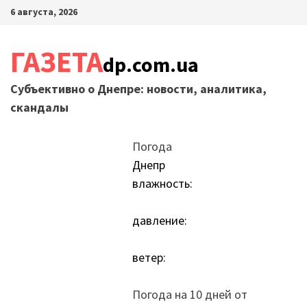
Перейти
6 августа, 2026
к
содержимому
ГАЗЕТА
dp.com.ua
Субъективно о Днепре: новости, аналитика,
скандалы
Погода
Днепр
влажность:
давление:
ветер:
Погода на 10 дней от