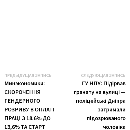
Навигация
Предыдущая
С
ПРЕДЫДУЩАЯ ЗАПИСЬ
СЛЕДУЮЩАЯ ЗАПИСЬ
запись:
з
Минэкономики:
ГУ НПУ: Підірвав
по
СКОРОЧЕННЯ
гранату на вулиці —
записям
ГЕНДЕРНОГО
поліцейські Дніпра
РОЗРИВУ В ОПЛАТІ
затримали
ПРАЦІ З 18.6% ДО
підозрюваного
13,6% ТА СТАРТ
чоловіка