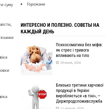
Горожане
ти суму
вісти,
ИНТЕРЕСНО И ПОЛЕЗНО. СОВЕТЫ НА
КАЖДЫЙ ДЕНЬ
’язаних
Психосоматика без міфів:
як стрес і тривога
впливають на тіло
віка
30 июня, 2026
новки
Близько третини харчової
продукції в Україні
виробляється «в тіні», —
віка
Держпродспоживслужба
13 апреля, 2026