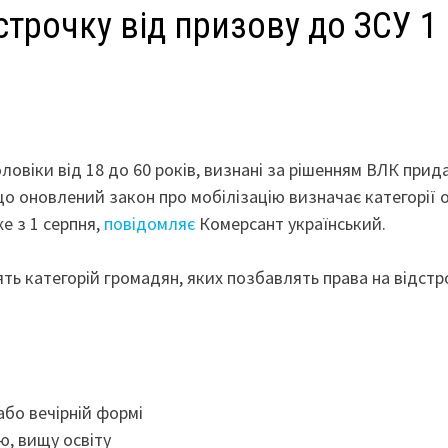
дстрочку від призову до ЗСУ 1
оловіки від 18 до 60 років, визнані за рішенням ВЛК при
що оновлений закон про мобілізацію визначає категорії о
е з 1 серпня,
повідомляє
Комерсант український.
ть категорій громадян, яких позбавлять права на відстр
або вечірній формі
ю, вищу освіту