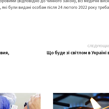
оровими (відповідно до чинного закону, всі медичні вис
 , які були видані особам після 24 лютого 2022 року треба
СЛЕДУЮЩАЯ
вия,
Що буде зі світлом в Україні