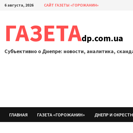
Перейти
6 августа, 2026
САЙТ ГАЗЕТЫ «ГОРОЖАНИН»
к
содержимому
ГАЗЕТА
dp.com.ua
Субъективно о Днепре: новости, аналитика, скан
ГЛАВНАЯ
ГАЗЕТА «ГОРОЖАНИН»
ДНЕПР И ОКРЕСТ