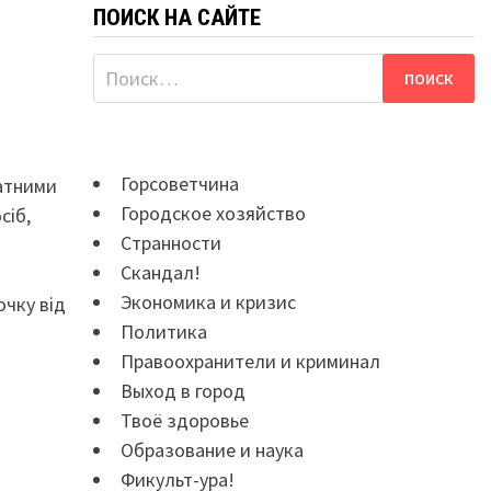
ПОИСК НА САЙТЕ
Найти:
Горсоветчина
датними
Городское хозяйство
сіб,
Странности
Скандал!
Экономика и кризис
очку від
Политика
Правоохранители и криминал
Выход в город
Твоё здоровье
Образование и наука
Фикульт-ура!