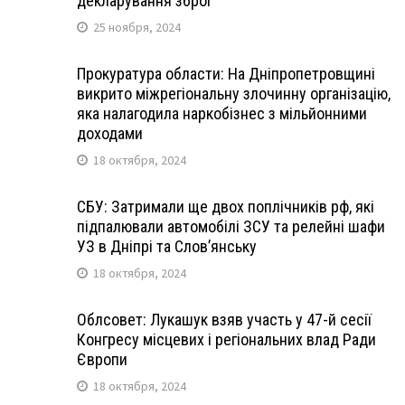
декларування зброї
25 ноября, 2024
Прокуратура области: На Дніпропетровщині
викрито міжрегіональну злочинну організацію,
яка налагодила наркобізнес з мільйонними
доходами
18 октября, 2024
СБУ: Затримали ще двох поплічників рф, які
підпалювали автомобілі ЗСУ та релейні шафи
УЗ в Дніпрі та Слов’янську
18 октября, 2024
Облсовет: Лукашук взяв участь у 47-й сесії
Конгресу місцевих і регіональних влад Ради
Європи
18 октября, 2024