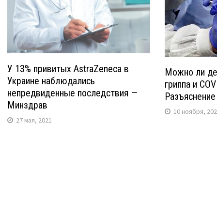
У 13% привитых AstraZeneca в
Можно ли де
Украине наблюдались
гриппа и CO
непредвиденные последствия —
Разъяснение
Минздрав
10 ноября, 20
27 мая, 2021