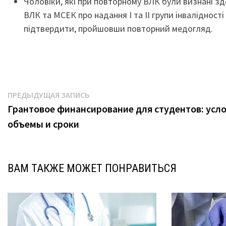
Чоловіки, які при повторному ВЛК були визнані зд
ВЛК та МСЕК про надання І та ІІ групи інвалідності
підтвердити, пройшовши повторний медогляд.
Навигация
Предыдущая
ПРЕДЫДУЩАЯ ЗАПИСЬ
запись:
Грантовое финансирование для студентов: усло
по
объемы и сроки
записям
ВАМ ТАКЖЕ МОЖЕТ ПОНРАВИТЬСЯ