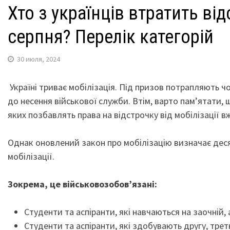
Хто з українців втратить ві
серпня? Перелік категорій
30 июля, 2024
Україні триває мобілізація. Під призов потрапляють ч
до несення військової служби. Втім, варто пам’ятати, 
яких позбавлять права на відстрочку від мобілізації вж
Однак оновлений закон про мобілізацію визначає деся
мобілізації.
Зокрема, це військовозобов’язані:
Студенти та аспіранти, які навчаються на заочній, 
Студенти та аспіранти, які здобувають другу, трет