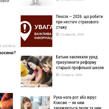
новки
Пенсія — 2026: що робити
при нестачі страхового
стажу
13 апреля, 2026
Следующая
 ЗАПИСЬ
запись:
 восени?
Батьки закликали уряд
призупинити реформу
старшої профільної школи
12 марта, 2026
Рука-нога-рот або вірус
Коксакі — як ним
заражаються люди та чим