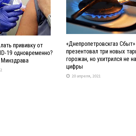
«Днепропетровскгаз Сбыт»
лать прививку от
презентовал три новых тар
VID-19 одновременно?
горожан, но ухитрился не н
 Минздрава
цифры
22
20 апреля, 2021