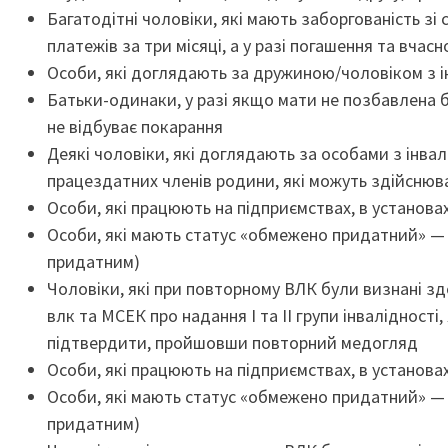
Багатодітні чоловіки, які мають заборгованість зі
платежів за три місяці, а у разі погашення та вча
Особи, які доглядають за дружиною/чоловіком з ін
Батьки-одинаки, у разі якщо мати не позбавлена 
не відбуває покарання
Деякі чоловіки, які доглядають за особами з інвал
працездатних членів родини, які можуть здійснюв
Особи, які працюють на підприємствах, в установах
Особи, які мають статус «обмежено придатний» — 
придатним)
Чоловіки, які при повторному ВЛК були визнані зд
влк та МСЕК про надання І та ІІ групи інвалідності
підтвердити, пройшовши повторний медогляд
Особи, які працюють на підприємствах, в установах
Особи, які мають статус «обмежено придатний» — 
придатним)