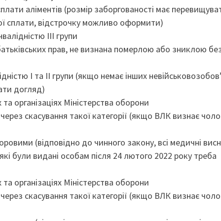
 сплати аліментів (розмір заборгованості має перевищува
сної сплати, відстрочку можливо оформити)
валідністю ІІІ групи
батьківських прав, не визнана померлою або зниклою без
ідністю І та ІІ групи (якщо немає інших невійськовозобов
ати догляд)
 та організаціях Міністерства оборони
через скасування такої категорії (якщо ВЛК визнає чоло
оровими (відповідно до чинного закону, всі медичні вис
, які були видані особам після 24 лютого 2022 року треба
 та організаціях Міністерства оборони
через скасування такої категорії (якщо ВЛК визнає чоло