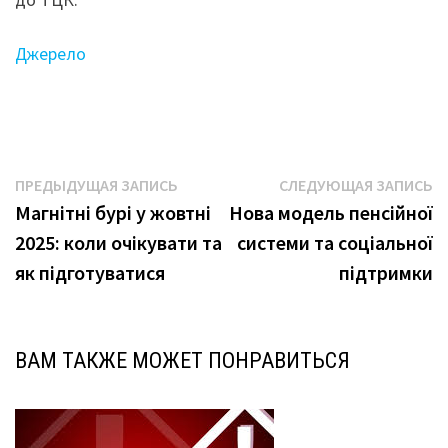
Джерело
Навигация
Предыдущая
С
ПРЕДЫДУЩАЯ ЗАПИСЬ
СЛЕДУЮЩАЯ ЗАПИСЬ
запись:
з
Магнітні бурі у жовтні
Нова модель пенсійної
по
2025: коли очікувати та
системи та соціальної
записям
як підготуватися
підтримки
ВАМ ТАКЖЕ МОЖЕТ ПОНРАВИТЬСЯ