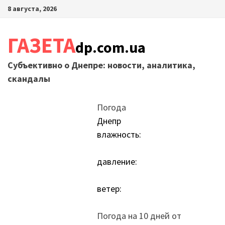
Перейти
8 августа, 2026
к
содержимому
ГАЗЕТА
dp.com.ua
Субъективно о Днепре: новости, аналитика,
скандалы
Погода
Днепр
влажность:
давление:
ветер:
Погода на 10 дней от