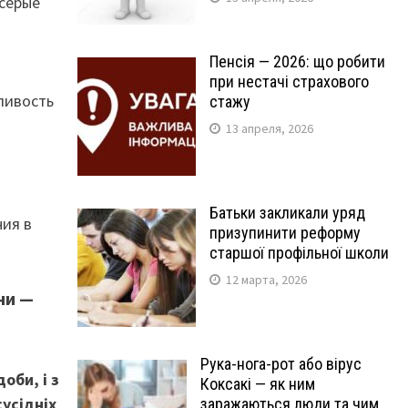
-серые
Пенсія — 2026: що робити
при нестачі страхового
дливость
стажу
13 апреля, 2026
Батьки закликали уряд
ния в
призупинити реформу
старшої профільної школи
12 марта, 2026
ни —
Рука-нога-рот або вірус
оби, і з
Коксакі — як ним
сусідніх
заражаються люди та чим