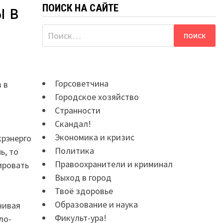
ПОИСК НА САЙТЕ
ы в
Найти:
Горсоветчина
 в
Городское хозяйство
Странности
Скандал!
Экономика и кризис
крэнерго
Политика
ь, то
Правоохранители и криминал
ировать
Выход в город
Твоё здоровье
Образование и наука
чивая
Фикульт-ура!
ло-