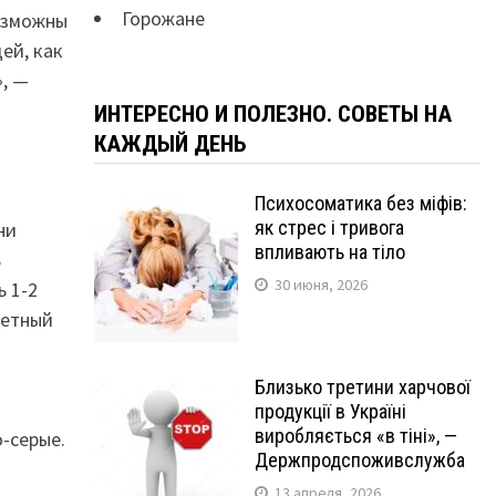
Горожане
возможны
ей, как
», —
ИНТЕРЕСНО И ПОЛЕЗНО. СОВЕТЫ НА
КАЖДЫЙ ДЕНЬ
Психосоматика без міфів:
як стрес і тривога
ни
впливають на тіло
ь
30 июня, 2026
 1-2
ретный
Близько третини харчової
продукції в Україні
виробляється «в тіні», —
-серые.
Держпродспоживслужба
13 апреля, 2026