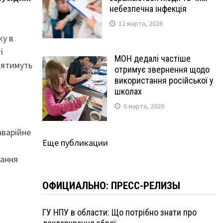
небезпечна інфекція
12 марта, 2026
ку в
і
МОН дедалі частіше
діятимуть
отримує звернення щодо
використання російської у
школах
6 марта, 2026
аварійне
Еще публикации
а
чання
ОФИЦИАЛЬНО: ПРЕСС-РЕЛИЗЫ
ГУ НПУ в области: Що потрібно знати про