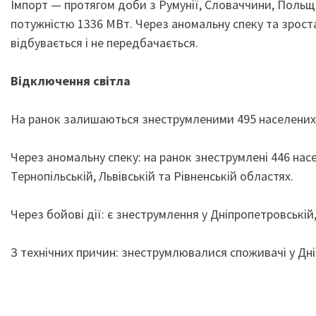
Імпорт — протягом доби з Румунії, Словаччини, Польщ
потужністю 1336 МВт. Через аномальну спеку та зрост
відбувається і не передбачається.
Відключення світла
На ранок залишаються знеструмленими 495 населених 
Через аномальну спеку: на ранок знеструмлені 446 насе
Тернопільській, Львівській та Рівненській областях.
Через бойові дії: є знеструмлення у Дніпропетровській,
З технічних причин: знеструмлювалися споживачі у Дн