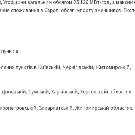
і, Угорщини загальним обсягом 25 126 МВт-год, з макси
ання споживання в Європі обсяг імпорту зменшився. Експ
пунктів.
лених пунктів в Київській, Чернігівській, Житомирській,
 Донецькій, Сумській, Харківській, Херсонській областях.
іпропетровській, Закарпатській, Житомирській областях.