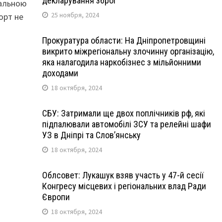
декларування зброї
мальною
25 ноября, 2024
орт не
Прокуратура области: На Дніпропетровщині
викрито міжрегіональну злочинну організацію,
яка налагодила наркобізнес з мільйонними
доходами
18 октября, 2024
СБУ: Затримали ще двох поплічників рф, які
підпалювали автомобілі ЗСУ та релейні шафи
УЗ в Дніпрі та Слов’янську
18 октября, 2024
Облсовет: Лукашук взяв участь у 47-й сесії
Конгресу місцевих і регіональних влад Ради
Європи
18 октября, 2024