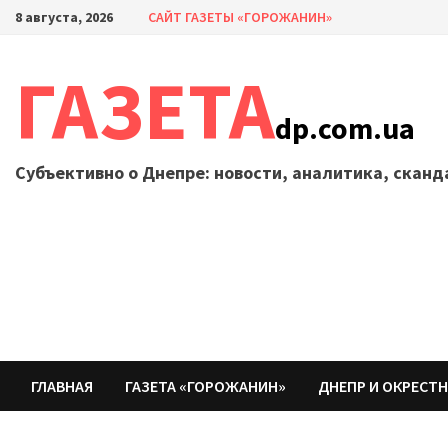
Перейти
8 августа, 2026
САЙТ ГАЗЕТЫ «ГОРОЖАНИН»
к
содержимому
ГАЗЕТА
dp.com.ua
Субъективно о Днепре: новости, аналитика, скан
ГЛАВНАЯ
ГАЗЕТА «ГОРОЖАНИН»
ДНЕПР И ОКРЕСТ