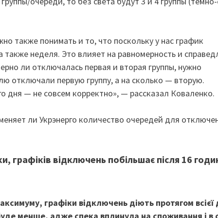
 группы/очереди, то без света будут 3 и 4 группы (темно
жно также понимать и то, что поскольку у нас график
 а также неделя. Это влияет на равномерность и справе
мерно ли отключалась первая и вторая группы, нужно
елю отключали первую группу, а на сколько — вторую.
о дня — не совсем корректно», — рассказал Коваленко.
 меняет ли Укрэнерго количество очередей для отключе
ки, графіків відключень побільшає після 16 годи
ксимуму, графіки відключень діють протягом всієї д
буде менше, адже спека вплинула на споживання і в 