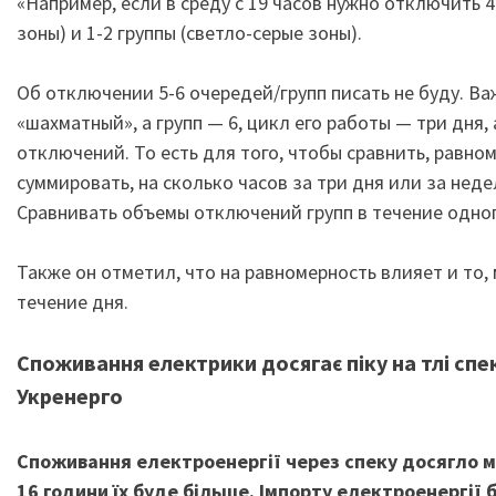
«Например, если в среду с 19 часов нужно отключить 4
зоны) и 1-2 группы (светло-серые зоны).
Об отключении 5-6 очередей/групп писать не буду. Ва
«шахматный», а групп — 6, цикл его работы — три дня,
отключений. То есть для того, чтобы сравнить, равно
суммировать, на сколько часов за три дня или за нед
Сравнивать объемы отключений групп в течение одног
Также он отметил, что на равномерность влияет и то,
течение дня.
Споживання електрики досягає піку на тлі спе
Укренерго
Споживання електроенергії через спеку досягло ма
16 години їх буде більше. Імпорту електроенергії 