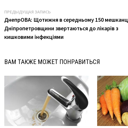
Навигация
Предыдущая
ПРЕДЫДУЩАЯ ЗАПИСЬ
запись:
ДнепрОВА: Щотижня в середньому 150 мешканц
по
Дніпропетровщини звертаються до лікарів з
записям
кишковими інфекціями
ВАМ ТАКЖЕ МОЖЕТ ПОНРАВИТЬСЯ