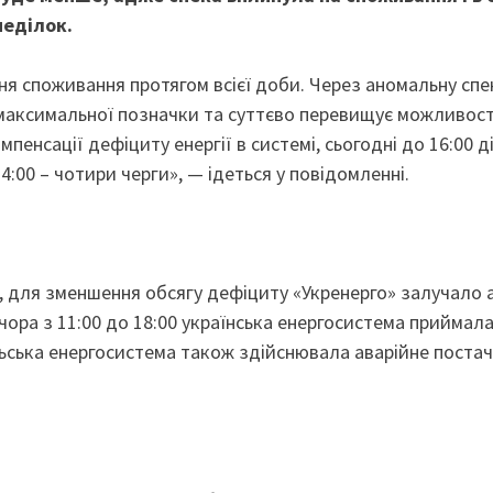
неділок.
ня споживання протягом всієї доби. Через аномальну спе
о максимальної позначки та суттєво перевищує можливост
пенсації дефіциту енергії в системі, сьогодні до 16:00 
4:00 – чотири черги», — ідеться у повідомленні.
00, для зменшення обсягу дефіциту «Укренерго» залучало 
ора з 11:00 до 18:00 українська енергосистема приймал
льська енергосистема також здійснювала аварійне поста