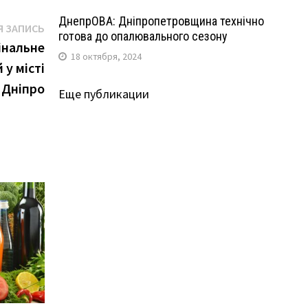
ДнепрОВА: Дніпропетровщина технічно
Следующая
 ЗАПИСЬ
готова до опалювального сезону
запись:
інальне
18 октября, 2024
у місті
Дніпро
Еще публикации