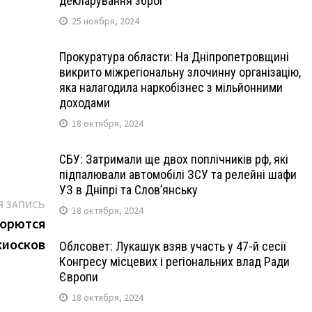
декларування зброї
25 ноября, 2024
Прокуратура области: На Дніпропетровщині
викрито міжрегіональну злочинну організацію,
яка налагодила наркобізнес з мільйонними
доходами
18 октября, 2024
СБУ: Затримали ще двох поплічників рф, які
підпалювали автомобілі ЗСУ та релейні шафи
УЗ в Дніпрі та Слов’янську
Следующая
 ЗАПИСЬ
18 октября, 2024
запись:
борются
киосков
Облсовет: Лукашук взяв участь у 47-й сесії
Конгресу місцевих і регіональних влад Ради
Європи
18 октября, 2024