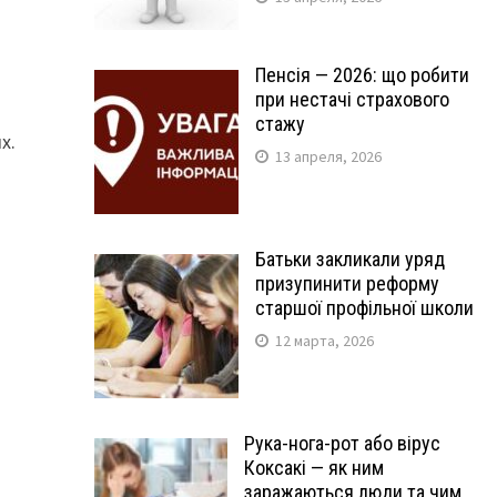
Пенсія — 2026: що робити
при нестачі страхового
стажу
х.
13 апреля, 2026
Батьки закликали уряд
призупинити реформу
старшої профільної школи
12 марта, 2026
Рука-нога-рот або вірус
Коксакі — як ним
заражаються люди та чим