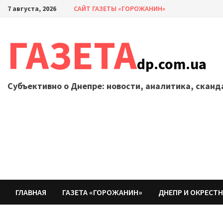
Перейти
7 августа, 2026
САЙТ ГАЗЕТЫ «ГОРОЖАНИН»
к
содержимому
ГАЗЕТА
dp.com.ua
Субъективно о Днепре: новости, аналитика, скан
ГЛАВНАЯ
ГАЗЕТА «ГОРОЖАНИН»
ДНЕПР И ОКРЕСТ