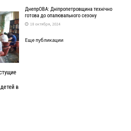
ДнепрОВА: Дніпропетровщина технічно
готова до опалювального сезону
18 октября, 2024
Еще публикации
астущие
детей в