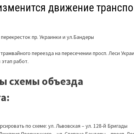
изменится движение транспо
перекресток пр. Украинки и ул.Бандеры
трамвайного переезда на пересечении просп. Леси Укра
 этап работ.
ны схемы объезда
а:
рсировать по схеме: ул. Львовская – ул. 128-й Бригады
митрия Яворницкого – ул. Степана Бандеры – просп. Ле