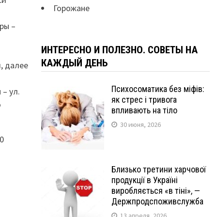
Горожане
ры –
ИНТЕРЕСНО И ПОЛЕЗНО. СОВЕТЫ НА
КАЖДЫЙ ДЕНЬ
и, далее
Психосоматика без міфів:
– ул.
як стрес і тривога
о
впливають на тіло
30 июня, 2026
0
Близько третини харчової
продукції в Україні
виробляється «в тіні», —
Держпродспоживслужба
13 апреля, 2026