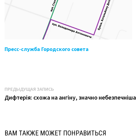
Пресс-служба Городского совета
Навигация
Предыдущая
ПРЕДЫДУЩАЯ ЗАПИСЬ
запись:
Дифтерія: схожа на ангіну, значно небезпечніша
по
записям
ВАМ ТАКЖЕ МОЖЕТ ПОНРАВИТЬСЯ