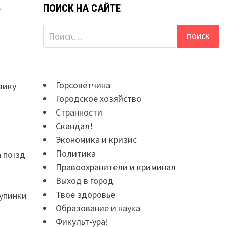
ПОИСК НА САЙТЕ
х
Найти:
Горсоветчина
зику
Городское хозяйство
Странности
Скандал!
Экономика и кризис
Политика
а поїзд
Правоохранители и криминал
Выход в город
Твоё здоровье
зупинки
Образование и наука
Фикульт-ура!