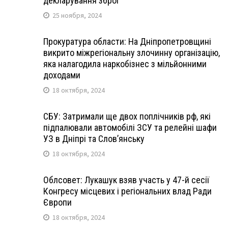
декларування зброї
25 ноября, 2024
Прокуратура области: На Дніпропетровщині
викрито міжрегіональну злочинну організацію,
яка налагодила наркобізнес з мільйонними
доходами
18 октября, 2024
СБУ: Затримали ще двох поплічників рф, які
підпалювали автомобілі ЗСУ та релейні шафи
УЗ в Дніпрі та Слов’янську
18 октября, 2024
Облсовет: Лукашук взяв участь у 47-й сесії
Конгресу місцевих і регіональних влад Ради
Європи
18 октября, 2024