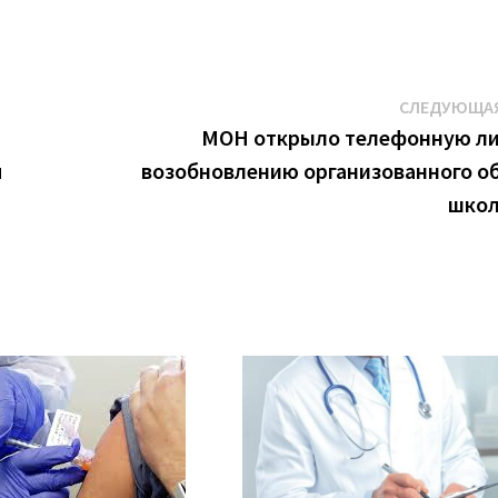
СЛЕДУЮЩАЯ
МОН открыло телефонную л
я
возобновлению организованного о
школ