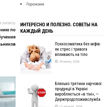
Горожане
Следующая
 ЗАПИСЬ
ИНТЕРЕСНО И ПОЛЕЗНО. СОВЕТЫ НА
запись:
инию по
КАЖДЫЙ ДЕНЬ
бучения
ьников
Психосоматика без міфів:
як стрес і тривога
впливають на тіло
30 июня, 2026
Близько третини харчової
продукції в Україні
виробляється «в тіні», —
Держпродспоживслужба
13 апреля, 2026