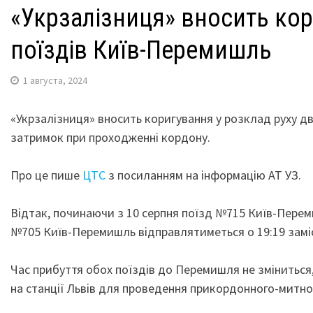
«Укрзалізниця» вносить кор
поїздів Київ-Перемишль
1 августа, 2024
«Укрзалізниця» вносить коригування у розклад руху д
затримок при проходженні кордону.
Про це пише
ЦТС
з посиланням на інформацію АТ УЗ.
Відтак, починаючи з 10 серпня поїзд №715 Київ-Переми
№705 Київ-Перемишль відправлятиметься о 19:19 заміс
Час прибуття обох поїздів до Перемишля не змінитьс
на станції Львів для проведення прикордонного-митн