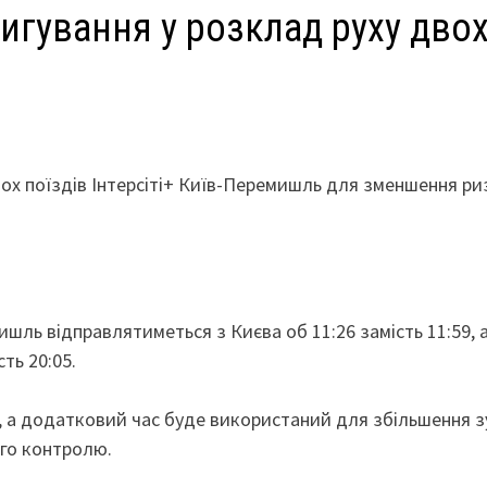
игування у розклад руху дво
вох поїздів Інтерсіті+ Київ-Перемишль для зменшення ри
шль відправлятиметься з Києва об 11:26 замість 11:59, 
ть 20:05.
я, а додатковий час буде використаний для збільшення 
ого контролю.