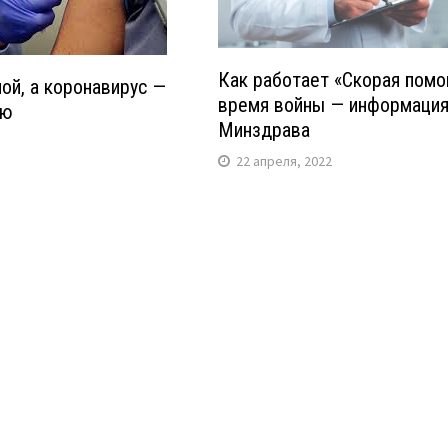
Как работает «Скорая помо
ой, а коронавирус —
время войны — информаци
ию
Минздрава
22 апреля, 2022