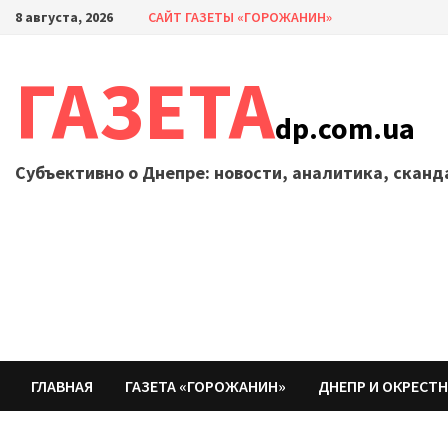
Перейти
8 августа, 2026
САЙТ ГАЗЕТЫ «ГОРОЖАНИН»
к
содержимому
ГАЗЕТА
dp.com.ua
Субъективно о Днепре: новости, аналитика, скан
ГЛАВНАЯ
ГАЗЕТА «ГОРОЖАНИН»
ДНЕПР И ОКРЕСТ