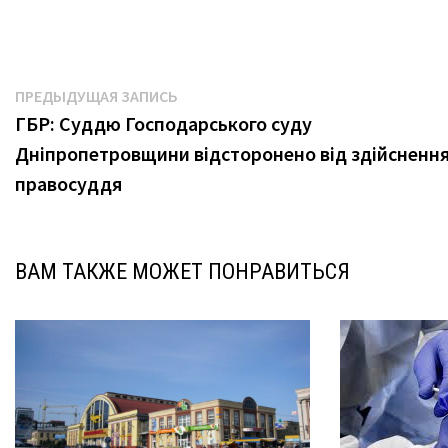
Навигация
Предыдущая
ПРЕДЫДУЩАЯ ЗАПИСЬ
запись:
ГБР: Суддю Господарського суду
по
Дніпропетровщини відсторонено від здійсненн
записям
правосуддя
ВАМ ТАКЖЕ МОЖЕТ ПОНРАВИТЬСЯ