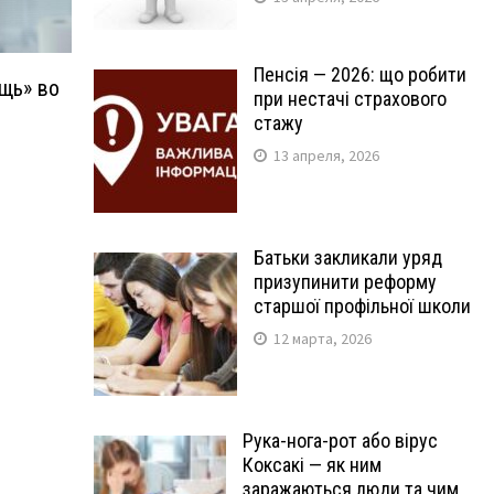
Пенсія — 2026: що робити
щь» во
при нестачі страхового
я
стажу
13 апреля, 2026
Батьки закликали уряд
призупинити реформу
старшої профільної школи
12 марта, 2026
Рука-нога-рот або вірус
Коксакі — як ним
заражаються люди та чим