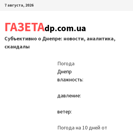
Перейти
7 августа, 2026
к
содержимому
ГАЗЕТА
dp.com.ua
Субъективно о Днепре: новости, аналитика,
скандалы
Погода
Днепр
влажность:
давление:
ветер:
Погода на 10 дней от