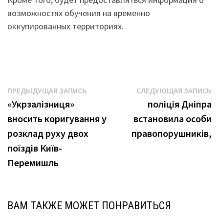
возможностях обучения на временно
оккупированных территориях.
Навигация
Предыдущая
С
ПРЕДЫДУЩАЯ ЗАПИСЬ
СЛЕДУЮЩАЯ ЗАПИСЬ
запись:
з
«Укрзалізниця»
поліція Дніпра
по
вносить коригування у
встановила особи
записям
розклад руху двох
правопорушників,
поїздів Київ-
Перемишль
ВАМ ТАКЖЕ МОЖЕТ ПОНРАВИТЬСЯ