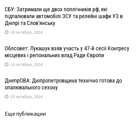
СБУ: Затримали ще двох поплічників рф, які
підпалювали автомобілі ЗСУ та релейні шафи УЗ в
Дніпрі та Слов’янську
18 октября, 2024
Облсовет: Лукашук взяв участь у 47-й сесії Конгресу
місцевих і регіональних влад Ради Європи
18 октября, 2024
ДнепрОВА: Дніпропетровщина технічно готова до
опалювального сезону
18 октября, 2024
Еще публикации