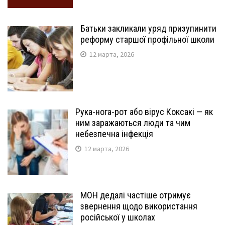
Батьки закликали уряд призупинити
реформу старшої профільної школи
12 марта, 2026
Рука-нога-рот або вірус Коксакі — як
ним заражаються люди та чим
небезпечна інфекція
12 марта, 2026
МОН дедалі частіше отримує
звернення щодо використання
російської у школах