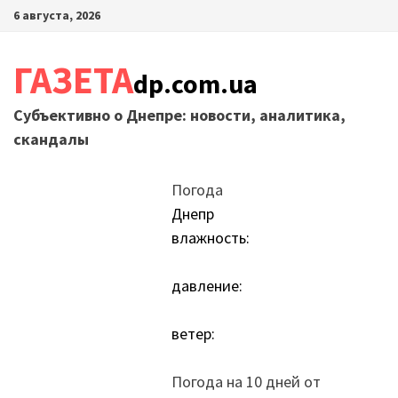
Перейти
6 августа, 2026
к
содержимому
ГАЗЕТА
dp.com.ua
Субъективно о Днепре: новости, аналитика,
скандалы
Погода
Днепр
влажность:
давление:
ветер:
Погода на 10 дней от