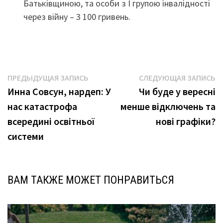
Батьківщиною, та особи з I групою інвалідності
через війну – 3 100 гривень.
Навигация
Предыдущая
С
ПРЕДЫДУЩАЯ ЗАПИСЬ
СЛЕДУЮЩАЯ ЗАПИСЬ
запись:
з
Инна Совсун, нардеп: У
Чи буде у вересні
по
нас катастрофа
менше відключень та
записям
всередині освітньої
новi графіки?
системи
ВАМ ТАКЖЕ МОЖЕТ ПОНРАВИТЬСЯ