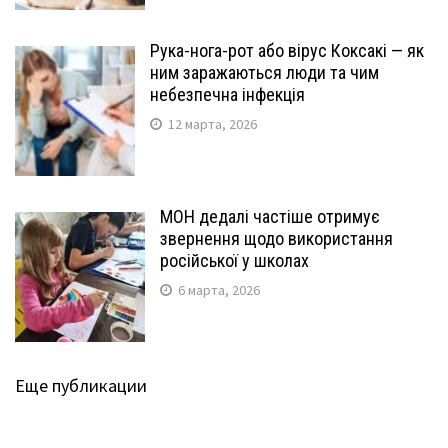
Рука-нога-рот або вірус Коксакі — як
ним заражаються люди та чим
небезпечна інфекція
12 марта, 2026
МОН дедалі частіше отримує
звернення щодо використання
російської у школах
6 марта, 2026
Еще публикации