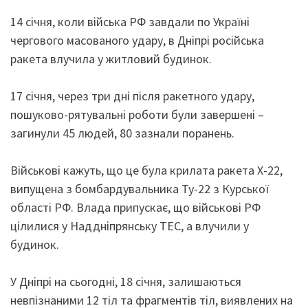
14 січня, коли війська РФ завдали по Україні
чергового масованого удару, в Дніпрі російська
ракета влучила у житловий будинок.
17 січня, через три дні після ракетного удару,
пошуково-рятувальні роботи були завершені –
загинули 45 людей, 80 зазнали поранень.
Військові кажуть, що це була крилата ракета Х-22,
випущена з бомбардувальника Ту-22 з Курської
області РФ. Влада припускає, що військові РФ
цілилися у Наддніпрянську ТЕС, а влучили у
будинок.
У Дніпрі на сьогодні, 18 січня, залишаються
невпізнаними 12 тіл та фрагментів тіл, виявлених на