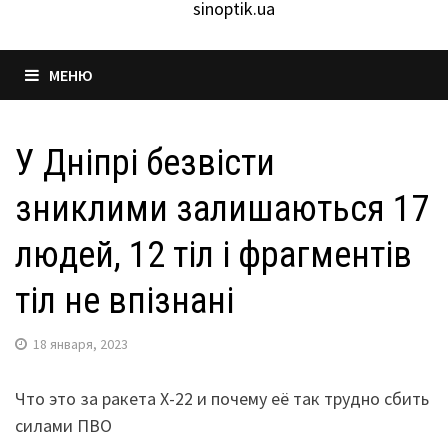
sinoptik.ua
МЕНЮ
У Дніпрі безвісти
зниклими залишаються 17
людей, 12 тіл і фрагментів
тіл не впізнані
18 января, 2023
Что это за ракета Х-22 и почему её так трудно сбить
силами ПВО