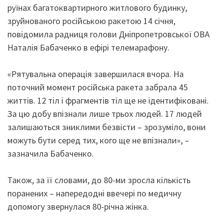
руїнах багатоквартирного житлового будинку,
зруйнованого російською ракетою 14 січня,
повідомила радниця голови Дніпропетровської ОВА
Наталія Бабаченко в ефірі телемарафону.
«Рятувальна операція завершилася вчора. На
поточний момент російська ракета забрала 45
життів. 12 тіл і фрагментів тіл ще не ідентифіковані.
За цю добу впізнали лише трьох людей. 17 людей
залишаються зниклими безвісти – зрозуміло, вони
можуть бути серед тих, кого ще не впізнали», –
зазначила Бабаченко.
Також, за її словами, до 80-ми зросла кількість
поранених – напередодні ввечері по медичну
допомогу звернулася 80-річна жінка.