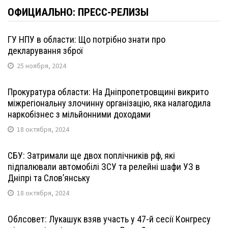
ОФИЦИАЛЬНО: ПРЕСС-РЕЛИЗЫ
ГУ НПУ в области: Що потрібно знати про
декларування зброї
25 ноября, 2024
Прокуратура области: На Дніпропетровщині викрито
міжрегіональну злочинну організацію, яка налагодила
наркобізнес з мільйонними доходами
18 октября, 2024
СБУ: Затримали ще двох поплічників рф, які
підпалювали автомобілі ЗСУ та релейні шафи УЗ в
Дніпрі та Слов’янську
18 октября, 2024
Облсовет: Лукашук взяв участь у 47-й сесії Конгресу