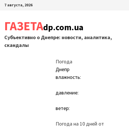
Перейти
7 августа, 2026
к
содержимому
ГАЗЕТА
dp.com.ua
Субъективно о Днепре: новости, аналитика,
скандалы
Погода
Днепр
влажность:
давление:
ветер:
Погода на 10 дней от