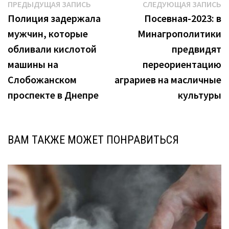
Навигация
Предыдущая
С
ПРЕДЫДУЩАЯ ЗАПИСЬ
СЛЕДУЮЩАЯ ЗАПИСЬ
запись:
з
Полиция задержала
Посевная-2023: в
по
мужчин, которые
Минагрополитики
записям
обливали кислотой
предвидят
машины на
переориентацию
Слобожанском
аграриев на масличные
проспекте в Днепре
культуры
ВАМ ТАКЖЕ МОЖЕТ ПОНРАВИТЬСЯ