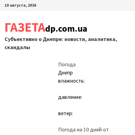
Перейти
10 августа, 2026
к
содержимому
ГАЗЕТА
dp.com.ua
Субъективно о Днепре: новости, аналитика,
скандалы
Погода
Днепр
влажность:
давление:
ветер:
Погода на 10 дней от