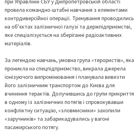
при Управлінні СБУ у Дніпропетровській області
провела командно-штабні навчання з елементами
контрдиверсійної операції. Тренування проводились
на об’єктах залізничної галузі та держпідприємстві,
яке спеціалізується на зберіганні радіоактивних
матеріалів.
За легендою навчань, умовна група «терористів», яка
проникла на спецпідприємство, викрала джерела
іонізуючого випромінювання і планувала вивезти
його залізничним транспортом до Києва для
вчинення терактів. Долучившись до групи прикриття
в одному із залізничних потягів і спровокувавши
конфліктну ситуацію, «зловмисники» захопили
«заручників» та забарикадувались у вагоні
пасажирського потягу.