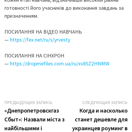
готовності його учасників до виконання завдань за
призначенням.
ПОСИЛАННЯ НА ВІДЕО НАВЧАНЬ
—
https://fex.net/ru/s/yrvesty
ПОСИЛАННЯ НА СІНХРОН
—
https://dropmefiles.com.ua/ru/xv8SZ2HNMW
Навигация
Предыдущая
С
ПРЕДЫДУЩАЯ ЗАПИСЬ
СЛЕДУЮЩАЯ ЗАПИСЬ
запись:
з
«Днепропетровскгаз
Когда и насколько
по
Сбыт»: Назвали міста з
станет дешевле для
записям
найбільшими і
украинцев роуминг в