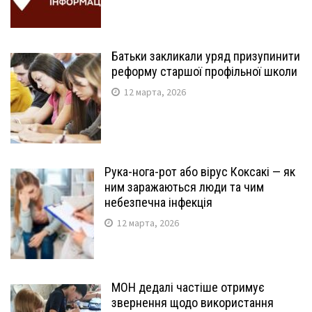
Батьки закликали уряд призупинити
реформу старшої профільної школи
12 марта, 2026
Рука-нога-рот або вірус Коксакі — як
ним заражаються люди та чим
небезпечна інфекція
12 марта, 2026
МОН дедалі частіше отримує
звернення щодо використання