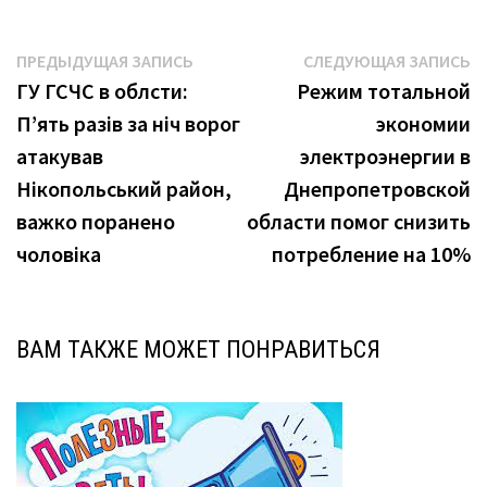
Навигация
Предыдущая
С
ПРЕДЫДУЩАЯ ЗАПИСЬ
СЛЕДУЮЩАЯ ЗАПИСЬ
запись:
з
ГУ ГСЧС в облсти:
Режим тотальной
по
П’ять разів за ніч ворог
экономии
записям
атакував
электроэнергии в
Нікопольський район,
Днепропетровской
важко поранено
области помог снизить
чоловіка
потребление на 10%
ВАМ ТАКЖЕ МОЖЕТ ПОНРАВИТЬСЯ