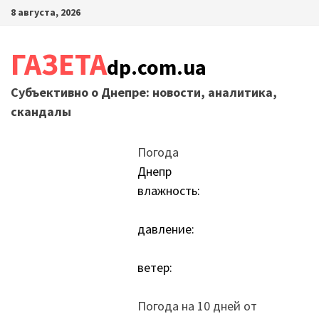
Перейти
8 августа, 2026
к
содержимому
ГАЗЕТА
dp.com.ua
Субъективно о Днепре: новости, аналитика,
скандалы
Погода
Днепр
влажность:
давление:
ветер:
Погода на 10 дней от