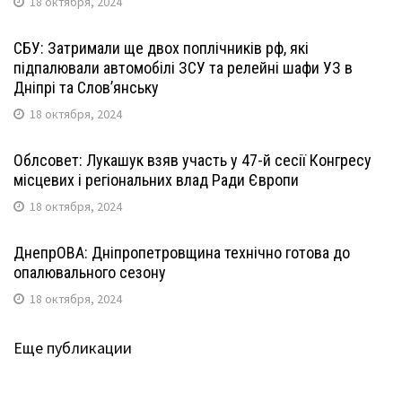
18 октября, 2024
СБУ: Затримали ще двох поплічників рф, які
підпалювали автомобілі ЗСУ та релейні шафи УЗ в
Дніпрі та Слов’янську
18 октября, 2024
Облсовет: Лукашук взяв участь у 47-й сесії Конгресу
місцевих і регіональних влад Ради Європи
18 октября, 2024
ДнепрОВА: Дніпропетровщина технічно готова до
опалювального сезону
18 октября, 2024
Еще публикации