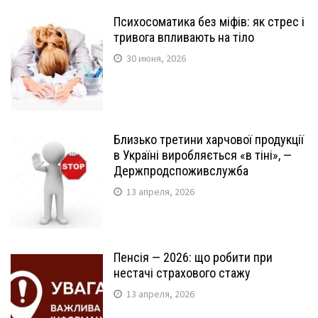
Психосоматика без міфів: як стрес і
тривога впливають на тіло
30 июня, 2026
Близько третини харчової продукції
в Україні виробляється «в тіні», —
Держпродспоживслужба
13 апреля, 2026
Пенсія — 2026: що робити при
нестачі страхового стажу
13 апреля, 2026