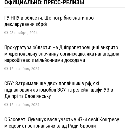
ОФИЦИАЛЬНО: ПРЕСС-РЕЛИЗЫ
ГУ НПУ в области: Що потрібно знати про
декларування зброї
25 ноября, 2024
Прокуратура области: На Дніпропетровщині викрито
міжрегіональну злочинну організацію, яка налагодила
наркобізнес з мільйонними доходами
18 октября, 2024
СБУ: Затримали ще двох поплічників рф, які
підпалювали автомобілі ЗСУ та релейні шафи УЗ в
Дніпрі та Слов’янську
18 октября, 2024
Облсовет: Лукашук взяв участь у 47-й сесії Конгресу
місцевих і регіональних влад Ради Європи