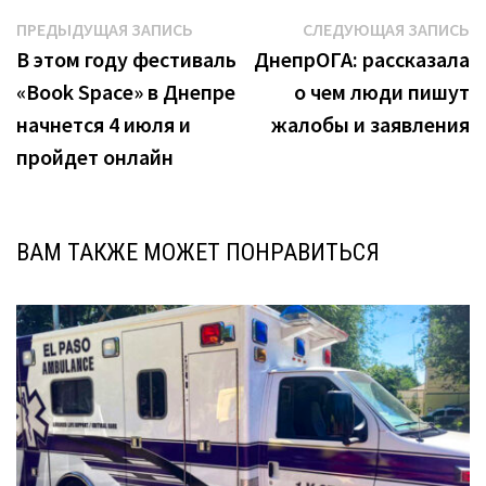
Навигация
Предыдущая
С
ПРЕДЫДУЩАЯ ЗАПИСЬ
СЛЕДУЮЩАЯ ЗАПИСЬ
запись:
з
В этом году фестиваль
ДнепрОГА: рассказала
по
«Book Space» в Днепре
о чем люди пишут
записям
начнется 4 июля и
жалобы и заявления
пройдет онлайн
ВАМ ТАКЖЕ МОЖЕТ ПОНРАВИТЬСЯ