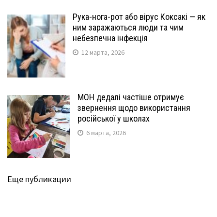
Рука-нога-рот або вірус Коксакі — як
ним заражаються люди та чим
небезпечна інфекція
12 марта, 2026
МОН дедалі частіше отримує
звернення щодо використання
російської у школах
6 марта, 2026
Еще публикации