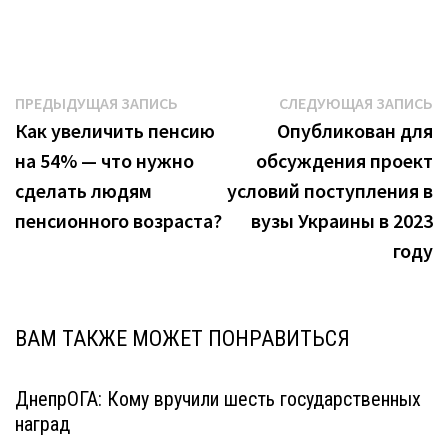
Навигация
Предыдущая
С
ПРЕДЫДУЩАЯ ЗАПИСЬ
СЛЕДУЮЩАЯ ЗАПИСЬ
запись:
з
Как увеличить пенсию
Опубликован для
по
на 54% — что нужно
обсуждения проект
записям
сделать людям
условий поступления в
пенсионного возраста?
вузы Украины в 2023
году
ВАМ ТАКЖЕ МОЖЕТ ПОНРАВИТЬСЯ
ДнепрОГА: Кому вручили шесть государственных
наград