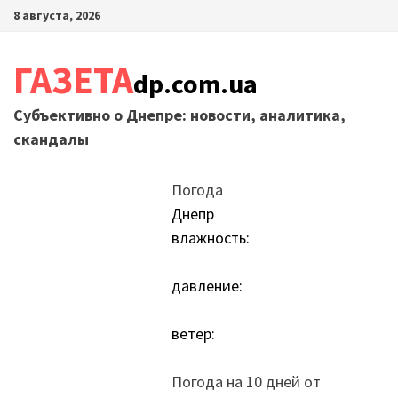
Перейти
8 августа, 2026
к
содержимому
ГАЗЕТА
dp.com.ua
Субъективно о Днепре: новости, аналитика,
скандалы
Погода
Днепр
влажность:
давление:
ветер:
Погода на 10 дней от