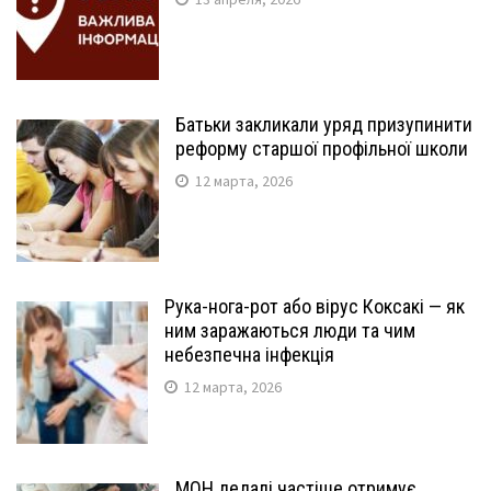
Батьки закликали уряд призупинити
реформу старшої профільної школи
12 марта, 2026
Рука-нога-рот або вірус Коксакі — як
ним заражаються люди та чим
небезпечна інфекція
12 марта, 2026
МОН дедалі частіше отримує