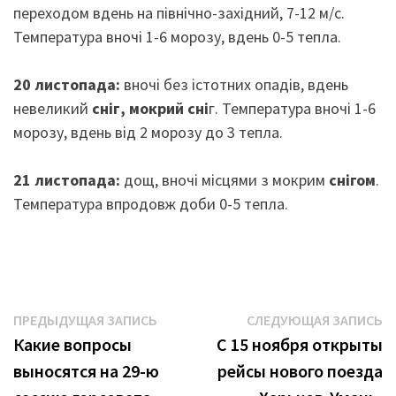
переходом вдень на північно-західний, 7-12 м/с.
Температура вночі 1-6 морозу, вдень 0-5 тепла.
20 листопада:
вночі без істотних опадів, вдень
невеликий
сніг, мокрий сні
г. Температура вночі 1-6
морозу, вдень від 2 морозу до 3 тепла.
21 листопада:
дощ, вночі місцями з мокрим
снігом
.
Температура впродовж доби 0-5 тепла.
Навигация
Предыдущая
С
ПРЕДЫДУЩАЯ ЗАПИСЬ
СЛЕДУЮЩАЯ ЗАПИСЬ
запись:
з
Какие вопросы
С 15 ноября открыты
по
выносятся на 29-ю
рейсы нового поезда
записям