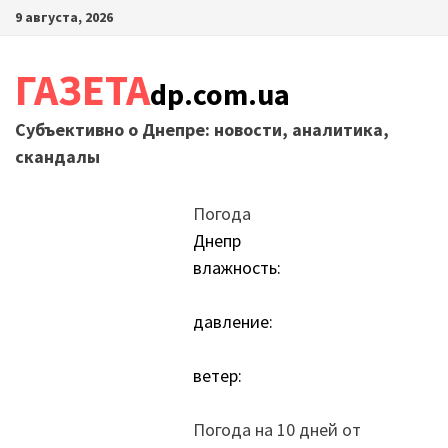
Перейти
9 августа, 2026
к
содержимому
ГАЗЕТА
dp.com.ua
Субъективно о Днепре: новости, аналитика,
скандалы
Погода
Днепр
влажность:
давление:
ветер:
Погода на 10 дней от