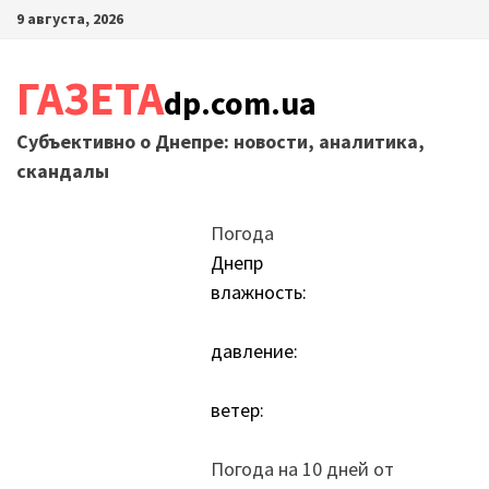
Перейти
9 августа, 2026
к
содержимому
ГАЗЕТА
dp.com.ua
Субъективно о Днепре: новости, аналитика,
скандалы
Погода
Днепр
влажность:
давление:
ветер:
Погода на 10 дней от