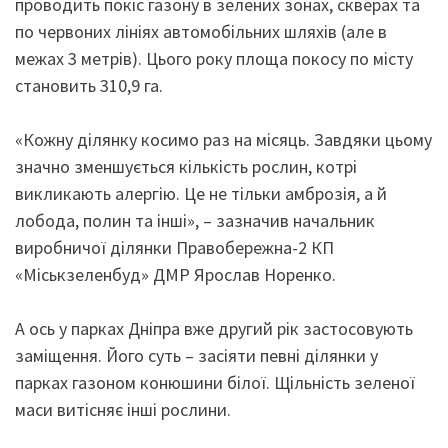
проводить покіс газону в зелених зонах, скверах та
по червоних лініях автомобільних шляхів (але в
межах 3 метрів). Цього року площа покосу по місту
становить 310,9 га.
«Кожну ділянку косимо раз на місяць. Завдяки цьому
значно зменшується кількість рослин, котрі
викликають алергію. Це не тільки амброзія, а й
лобода, полин та інші», – зазначив начальник
виробничої ділянки Правобережна-2 КП
«Міськзеленбуд» ДМР Ярослав Норенко.
А ось у парках Дніпра вже другий рік застосовують
заміщення. Його суть – засіяти певні ділянки у
парках газоном конюшини білої. Щільність зеленої
маси витісняє інші рослини.