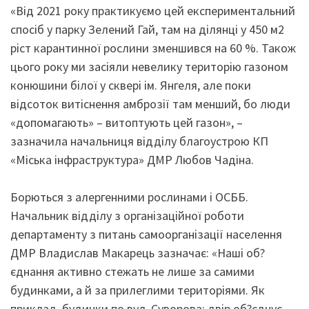
«Від 2021 року практикуємо цей експериментальний
спосіб у парку Зелений Гай, там на ділянці у 450 м2
ріст карантинної рослини зменшився на 60 %. Також
цього року ми засіяли невелику територію газоном
конюшини білої у сквері ім. Янгеля, але поки
відсоток витіснення амброзії там менший, бо люди
«допомагають» – витоптують цей газон», –
зазначила начальниця відділу благоустрою КП
«Міська інфраструктура» ДМР Любов Чадіна.
Борються з алергенними рослинами і ОСББ.
Начальник відділу з організаційної роботи
департаменту з питань самоорганізації населення
ДМР Владислав Макарець зазначає: «Наші об?
єднання активно стежать не лише за самими
будинками, а й за прилеглими територіями. Як
приклад, будинки по вул. Суворова: двір об?єднує