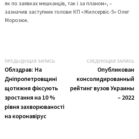
як по заявках мешканців, так і за планом», –
зазначив заступник голови КП «Жилсервіс-5» Олег
Морозюк.
Навигация
Предыдущая
С
ПРЕДЫДУЩАЯ ЗАПИСЬ
СЛЕДУЮЩАЯ ЗАПИСЬ
запись:
з
Облздрав: На
Опубликован
по
Дніпропетровщині
консолидированный
записям
щотижня фіксують
рейтинг вузов Украины
зростання на 10 %
– 2022
рівня захворюваності
на коронавірус