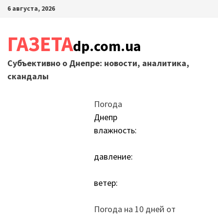
Перейти
6 августа, 2026
к
содержимому
ГАЗЕТА
dp.com.ua
Субъективно о Днепре: новости, аналитика,
скандалы
Погода
Днепр
влажность:
давление:
ветер:
Погода на 10 дней от