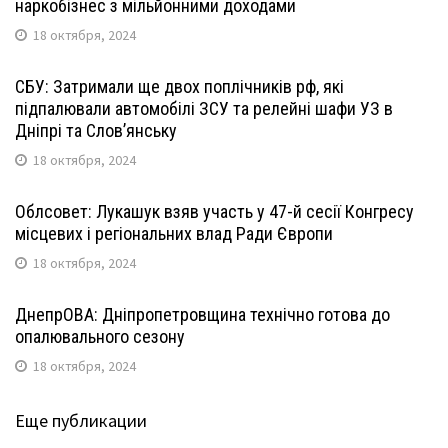
наркобізнес з мільйонними доходами
18 октября, 2024
СБУ: Затримали ще двох поплічників рф, які
підпалювали автомобілі ЗСУ та релейні шафи УЗ в
Дніпрі та Слов’янську
18 октября, 2024
Облсовет: Лукашук взяв участь у 47-й сесії Конгресу
місцевих і регіональних влад Ради Європи
18 октября, 2024
ДнепрОВА: Дніпропетровщина технічно готова до
опалювального сезону
18 октября, 2024
Еще публикации