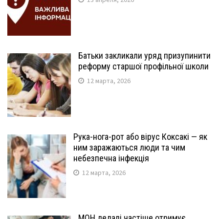
Батьки закликали уряд призупинити
реформу старшої профільної школи
12 марта, 2026
Рука-нога-рот або вірус Коксакі — як
ним заражаються люди та чим
небезпечна інфекція
12 марта, 2026
МОН дедалі частіше отримує