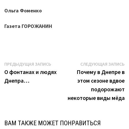
Ольга Фоменко
Газета ГОРОЖАНИН
Навигация
Предыдущая
С
ПРЕДЫДУЩАЯ ЗАПИСЬ
СЛЕДУЮЩАЯ ЗАПИСЬ
запись:
з
О фонтанах и людях
Почему в Днепре в
по
Днепра…
этом сезоне вдвое
записям
подорожают
некоторые виды мёда
ВАМ ТАКЖЕ МОЖЕТ ПОНРАВИТЬСЯ