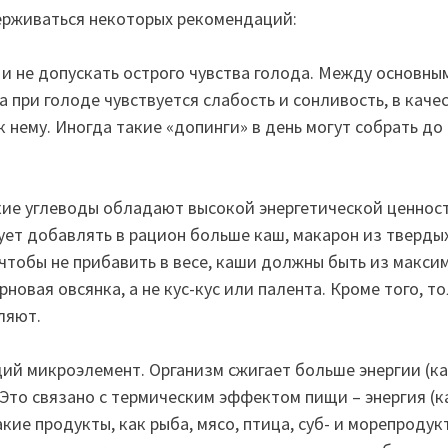
ерживаться некоторых рекомендаций:
 и не допускать острого чувства голода. Между основны
а при голоде чувствуется слабость и сонливость, в каче
к нему. Иногда такие «допинги» в день могут собрать до
акие углеводы обладают высокой энергетической ценнос
ует добавлять в рацион больше каш, макарон из тверды
А чтобы не прибавить в весе, каши должны быть из макси
новая овсянка, а не кус-кус или палента. Кроме того, т
ляют.
ий микроэлемент. Организм сжигает больше энергии (к
 Это связано с термическим эффектом пищи – энергия (к
кие продукты, как рыба, мясо, птица, суб- и морепродук