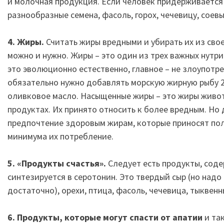
и молочная продукция. Если человек придерживается 
разнообразные семена, фасоль, горох, чечевицу, соев
4. Жиры.
Считать жиры вредными и убирать их из свое
можно и нужно. Жиры – это один из трех важных нутри
это эволюционно естественно, главное – не злоупотр
обязательно нужно добавлять морскую жирную рыбу 2-3
оливковое масло. Насыщенные жиры – это жиры живот
продуктах. Их принято относить к более вредным. Но
предпочтение здоровым жирам, которые приносят поль
минимума их потребление.
5. «Продукты счастья».
Следует есть продукты, сод
синтезируется в серотонин. Это твердый сыр (но надо
достаточно), орехи, птица, фасоль, чечевица, тыквен
6. Продукты, которые могут спасти от апатии
и та