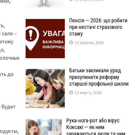
ехи,
Пенсія — 2026: що робити
ь,
при нестачі страхового
 сало –
стажу
оэтому
13 апреля, 2026
о,
молочных
Батьки закликали уряд
ить до
призупинити реформу
старшої профільної школи
12 марта, 2026
ь будет
Рука-нога-рот або вірус
Коксакі — як ним
одукты,
заражаються люди та чим