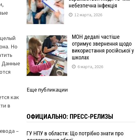
и,
небезпечна інфекція
вые
12 марта, 2026
МОН дедалі частіше
 целый
отримує звернення щодо
она. Но
використання російської у
атить
школах
. Данные
6 марта, 2026
ются
Еще публикации
тся как
ти в
ОФИЦИАЛЬНО: ПРЕСС-РЕЛИЗЫ
евода –
ГУ НПУ в области: Що потрібно знати про