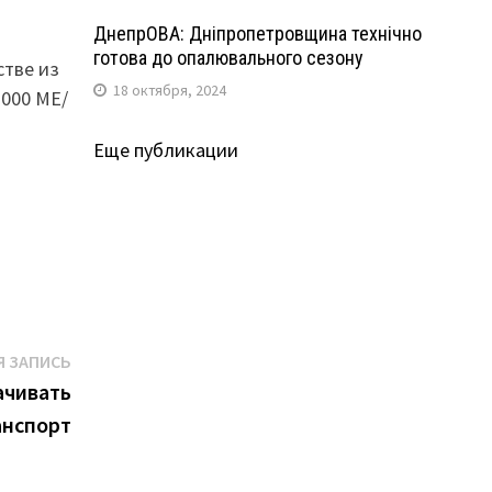
ДнепрОВА: Дніпропетровщина технічно
готова до опалювального сезону
стве из
18 октября, 2024
2000 МЕ/
Еще публикации
Следующая
 ЗАПИСЬ
запись:
ачивать
анспорт