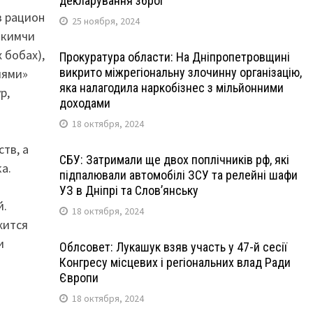
декларування зброї
в рацион
25 ноября, 2024
 кимчи
 бобах),
Прокуратура области: На Дніпропетровщині
викрито міжрегіональну злочинну організацію,
иями»
яка налагодила наркобізнес з мільйонними
р,
доходами
18 октября, 2024
тв, а
СБУ: Затримали ще двох поплічників рф, які
а.
підпалювали автомобілі ЗСУ та релейні шафи
УЗ в Дніпрі та Слов’янську
й.
18 октября, 2024
жится
и
Облсовет: Лукашук взяв участь у 47-й сесії
Конгресу місцевих і регіональних влад Ради
Європи
18 октября, 2024