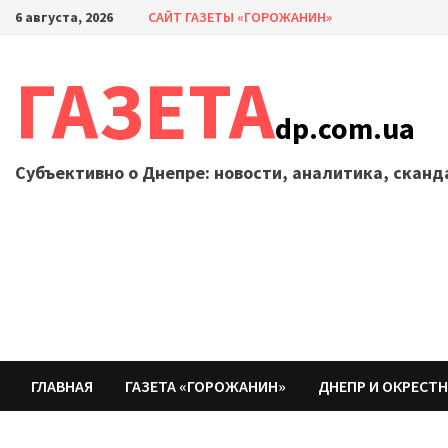
Перейти
6 августа, 2026
САЙТ ГАЗЕТЫ «ГОРОЖАНИН»
к
содержимому
ГАЗЕТА
dp.com.ua
Субъективно о Днепре: новости, аналитика, скан
ГЛАВНАЯ
ГАЗЕТА «ГОРОЖАНИН»
ДНЕПР И ОКРЕСТ