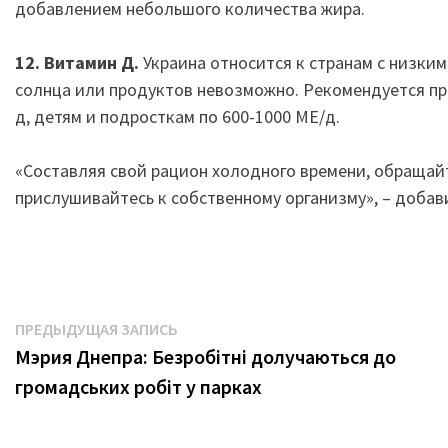
добавлением небольшого количества жира.
12. Витамин Д.
Украина относится к странам с низки
солнца или продуктов невозможно. Рекомендуется пр
д, детям и подросткам по 600-1000 МЕ/д.
«Составляя свой рацион холодного времени, обращай
прислушивайтесь к собственному организму», – добав
Навигация
Предыдущая
ПРЕДЫДУЩАЯ ЗАПИСЬ
запись:
Мэрия Днепра: Безробітні долучаються до
по
громадських робіт у парках
записям