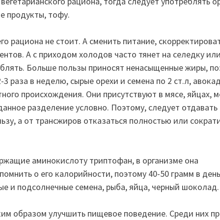
вегетарианского рациона, тогда следует употреблять ор
ые продукты, тофу.
го рациона не стоит. А сменить питание, скорректироват
ентов. А с приходом холодов часто тянет на селедку или
еблять. Больше пользы приносят ненасыщенные жиры, п
 раза в неделю, сырые орехи и семена по 2 ст.л, авокад
ного происхождения. Они присутствуют в мясе, яйцах, 
 данное разделение условно. Поэтому, следует отдавать
зу, а от трансжиров отказаться полностью или сократ
ержащие аминокислоту триптофан, в организме она
 помнить о его калорийности, поэтому 40-50 грамм в ден
ные и подсолнечные семена, рыба, яйца, черный шоколад.
ким образом улучшить пищевое поведение. Среди них пр