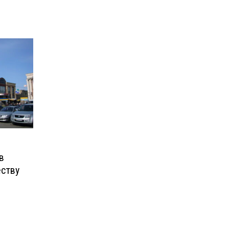
в
еству