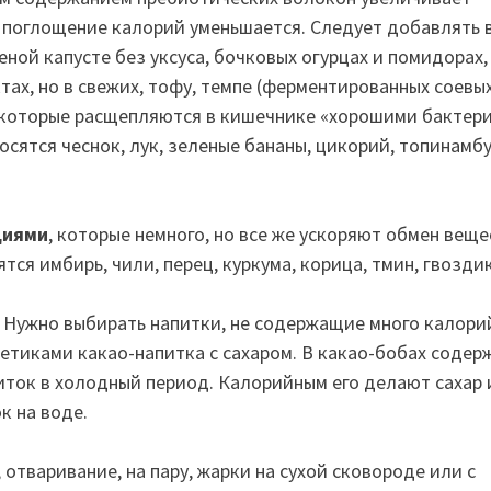
поглощение калорий уменьшается. Следует добавлять 
ной капусте без уксуса, бочковых огурцах и помидорах,
ах, но в свежих, тофу, темпе (ферментированных соевых
, которые расщепляются в кишечнике «хорошими бактер
ятся чеснок, лук, зеленые бананы, цикорий, топинамбу
циями
, которые немного, но все же ускоряют обмен вещес
ся имбирь, чили, перец, куркума, корица, тмин, гвоздик
. Нужно выбирать напитки, не содержащие много калори
кетиками какао-напитка с сахаром. В какао-бобах содер
иток в холодный период. Калорийным его делают сахар 
к на воде.
 отваривание, на пару, жарки на сухой сковороде или с