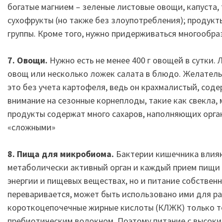
богатые магнием – зеленые листовые овощи, капуста, 
сухофрукты (но также без злоупотребления); продукт
группы. Кроме того, нужно придерживаться многообра
7. Овощи.
Нужно есть не менее 400 г овощей в сутки.
овощ или несколько ложек салата в блюдо. Желатель
это без учета картофеля, ведь он крахмалистый, сод
внимание на сезонные корнеплоды, такие как свекла, 
продукты содержат много сахаров, наполняющих орган
«сложными»
8. Пища для микробиома.
Бактерии кишечника влияю
метаболически активный орган и каждый прием пищи 
энергии и пищевых веществах, но и питание собственн
переваривается, может быть использовано ими для р
короткоцепочечные жирные кислоты (КЛЖК) только то
пребиотическим волокном. Поэтому питание с высок