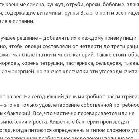
тыквенные семена, кунжут, отруби, орехи, бобовые, злак
ы, содержащие витамины группы В, а это почти все пище
зия в питании.
 Лучшее решение – добавлять их к каждому приему пищи:
но, чтобы овощи составляли от четверти до трети раци
ержит мало клетчатки и много калорий. Также стоит обр
морковь, корень петрушки, пастернака, сельдерея, тыква
изм энергией, но за счет клетчатки эти углеводы счита
т на вес. На сегодняшний день микробиот рассматривае
– это не только удовлетворение собственной потребнос
ых бактерий. Все, что частично переваривается или не
азмножения и роста. Кишечные бактерии производят
гда, когда питаются определенным типом сложного угл
им содержанием пребиотических волокон увеличивает