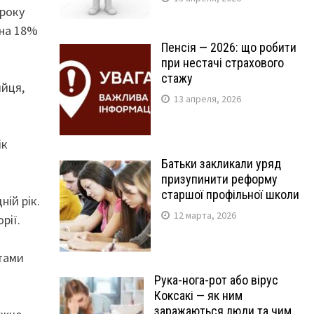
 року
 на 18%
Пенсія — 2026: що робити
при нестачі страхового
стажу
йця,
13 апреля, 2026
ік
Батьки закликали уряд
призупинити реформу
старшої профільної школи
ній рік.
12 марта, 2026
рії.
тами
Рука-нога-рот або вірус
Коксакі — як ним
заражаються люди та чим