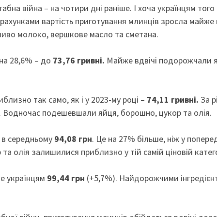
бна війна – на чотири дні раніше. І хоча українцям того
ідрахунками вартість приготування млинців зросла майже
ливо молоко, вершкове масло та сметана.
на 28,6% – до
73,76 гривні.
Майже вдвічі подорожчали я
лизно так само, як і у 2023-му році –
74,11 гривні.
За р
. Водночас подешевшали яйця, борошно, цукор та олія.
б в середньому
94,08 грн
. Це на 27% більше, ніж у поперед
а олія залишилися приблизно у тій самій ціновій катего
ме українцям
99,44 грн
(+5,7%). Найдорожчими інгредієн