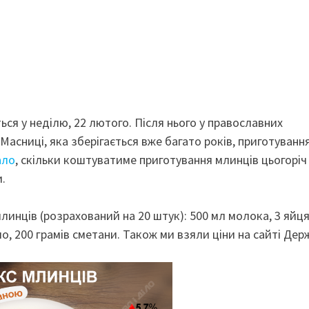
ься у неділю, 22 лютого. Після нього у православних
Масниці, яка зберігається вже багато років, приготуванн
ало
, скільки коштуватиме приготування млинців цьогоріч
.
инців (розрахований на 20 штук): 500 мл молока, 3 яйця
ло, 200 грамів сметани. Також ми взяли ціни на сайті Дер