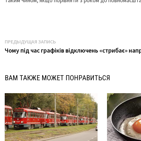
Таким чином, якщо порівняти з роком до повномасштаб
Навигация
Предыдущая
ПРЕДЫДУЩАЯ ЗАПИСЬ
запись:
Чому під час графіків відключень «стрибає» нап
по
записям
ВАМ ТАКЖЕ МОЖЕТ ПОНРАВИТЬСЯ