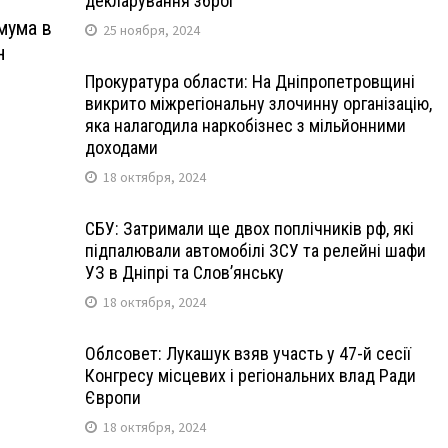
декларування зброї
мума в
25 ноября, 2024
н
Прокуратура области: На Дніпропетровщині
викрито міжрегіональну злочинну організацію,
яка налагодила наркобізнес з мільйонними
доходами
18 октября, 2024
СБУ: Затримали ще двох поплічників рф, які
підпалювали автомобілі ЗСУ та релейні шафи
УЗ в Дніпрі та Слов’янську
18 октября, 2024
Облсовет: Лукашук взяв участь у 47-й сесії
Конгресу місцевих і регіональних влад Ради
Європи
18 октября, 2024