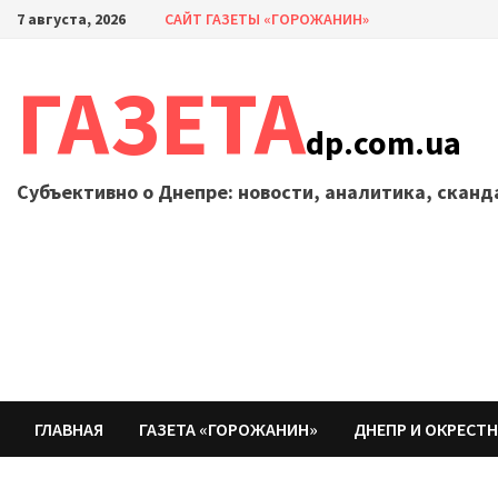
Перейти
7 августа, 2026
САЙТ ГАЗЕТЫ «ГОРОЖАНИН»
к
содержимому
ГАЗЕТА
dp.com.ua
Субъективно о Днепре: новости, аналитика, скан
ГЛАВНАЯ
ГАЗЕТА «ГОРОЖАНИН»
ДНЕПР И ОКРЕСТ