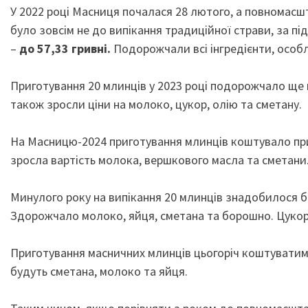
У 2022 році Масниця почалася 28 лютого, а повномасшта
було зовсім не до випікання традиційної страви, за п
–
до 57,33 гривні.
Подорожчали всі інгредієнти, особ
Приготування 20 млинців у 2023 році подорожчало ще 
також зросли ціни на молоко, цукор, олію та сметану.
На Масницю-2024 приготування млинців коштувало приб
зросла вартість молока, вершкового масла та сметани
Минулого року на випікання 20 млинців знадобилося 
Здорожчало молоко, яйця, сметана та борошно. Цукор т
Приготування масничних млинців цьогоріч коштувати
будуть сметана, молоко та яйця.