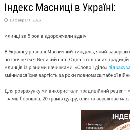
Індекс Масниці в Україні:
19 февраля, 2026
млинці за 5 років здорожчали вдвічі
В Україні у розпалі Масничний тиждень, який завершит
розпочнеться Великий піст. Одна з головних традицій 
млинців із різними начинками. «Слово і діло»
підрахув
змінилася їхня вартість за роки повномасштабної війни
Для розрахунку ми використали традиційний рецепт мл
грамів борошна, 20 грамів цукру, олія та вершкове мас