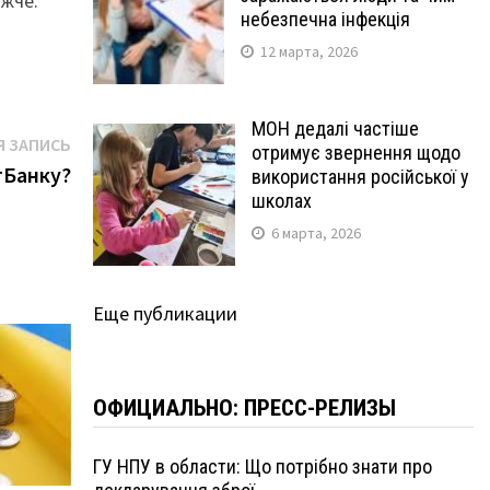
ожче.
небезпечна інфекція
12 марта, 2026
МОН дедалі частіше
Следующая
 ЗАПИСЬ
отримує звернення щодо
запись:
тБанку?
використання російської у
школах
6 марта, 2026
Еще публикации
ОФИЦИАЛЬНО: ПРЕСС-РЕЛИЗЫ
ГУ НПУ в области: Що потрібно знати про