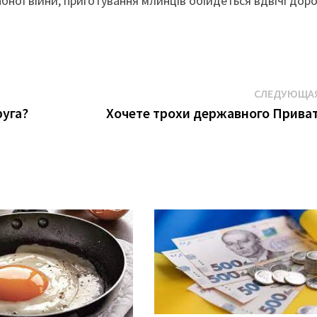
ної війни, приготування млинців обійдеться вдвічі дор
СЛЕДУЮЩАЯ
руга?
Хочете трохи державного Прива