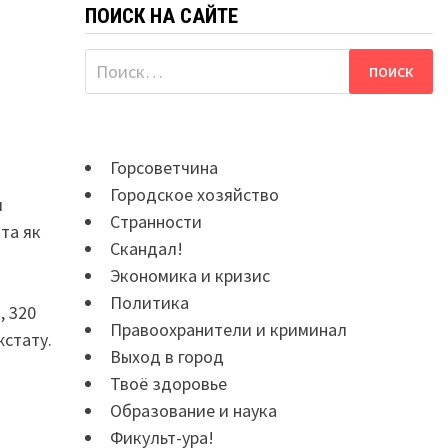
ПОИСК НА САЙТЕ
Найти:
Горсоветчина
Городское хозяйство
я
Странности
 та як
Скандал!
Экономика и кризис
Политика
, 320
Правоохранители и криминал
жстату.
Выход в город
Твоё здоровье
Образование и наука
Фикульт-ура!