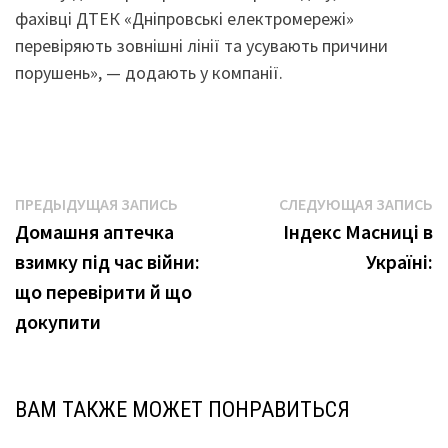
фахівці ДТЕК «Дніпровські електромережі»
перевіряють зовнішні лінії та усувають причини
порушень», — додають у компанії.
Навигация
Предыдущая
С
ПРЕДЫДУЩАЯ ЗАПИСЬ
СЛЕДУЮЩАЯ ЗАПИСЬ
запись:
з
Домашня аптечка
Індекс Масниці в
по
взимку під час війни:
Україні:
записям
що перевірити й що
докупити
ВАМ ТАКЖЕ МОЖЕТ ПОНРАВИТЬСЯ