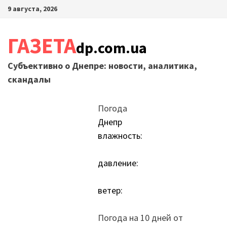
Перейти
9 августа, 2026
к
содержимому
ГАЗЕТА
dp.com.ua
Субъективно о Днепре: новости, аналитика,
скандалы
Погода
Днепр
влажность:
давление:
ветер:
Погода на 10 дней от