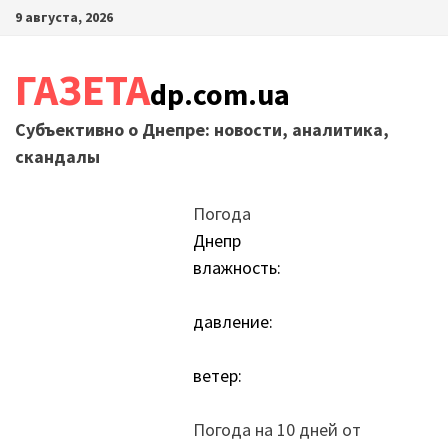
Перейти
9 августа, 2026
к
содержимому
ГАЗЕТА
dp.com.ua
Субъективно о Днепре: новости, аналитика,
скандалы
Погода
Днепр
влажность:
давление:
ветер:
Погода на 10 дней от