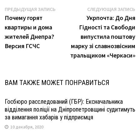
Навигация
Предыдущая
С
ПРЕДЫДУЩАЯ ЗАПИСЬ
СЛЕДУЮЩАЯ ЗАПИСЬ
запись:
з
Почему горят
Укрпочта: До Дня
по
квартиры и дома
Гідності та Свободи
записям
жителей Днепра?
випустила поштову
Версия ГСЧС
марку зі славнозвісним
тральщиком «Черкаси»
ВАМ ТАКЖЕ МОЖЕТ ПОНРАВИТЬСЯ
Госбюро расследований (ГБР): Ексначальника
відділення поліції на Дніпропетровщині судитимуть
за вимагання хабарів у підприємця
10 декабря, 2020