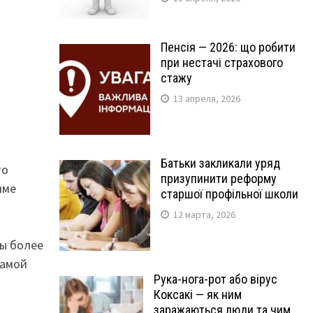
Пенсія — 2026: що робити
при нестачі страхового
стажу
13 апреля, 2026
Батьки закликали уряд
то
призупинити реформу
име
старшої профільної школи
12 марта, 2026
ны более
самой
Рука-нога-рот або вірус
Коксакі — як ним
заражаються люди та чим