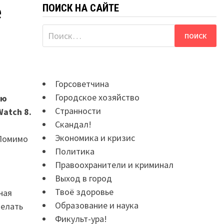
ПОИСК НА САЙТЕ
е
Найти:
Горсоветчина
Городское хозяйство
ую
Странности
Watch 8.
Скандал!
Экономика и кризис
 Помимо
Политика
Правоохранители и криминал
Выход в город
Твоё здоровье
ная
Образование и наука
делать
Фикульт-ура!