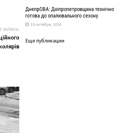
ДнепрОВА: Дніпропетровщина технічно
готова до опалювального сезону
18 октября, 2024
Следующая
 ЗАПИСЬ
запись:
ційного
Еще публикации
колярів