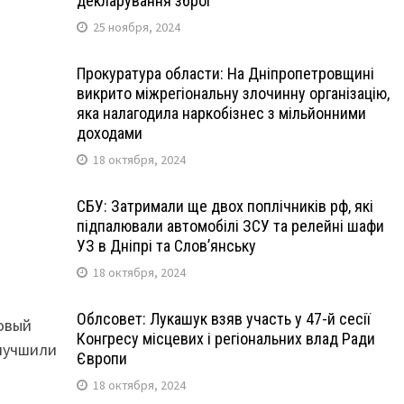
декларування зброї
25 ноября, 2024
Прокуратура области: На Дніпропетровщині
викрито міжрегіональну злочинну організацію,
яка налагодила наркобізнес з мільйонними
доходами
18 октября, 2024
СБУ: Затримали ще двох поплічників рф, які
підпалювали автомобілі ЗСУ та релейні шафи
УЗ в Дніпрі та Слов’янську
18 октября, 2024
Облсовет: Лукашук взяв участь у 47-й сесії
овый
Конгресу місцевих і регіональних влад Ради
улучшили
Європи
18 октября, 2024