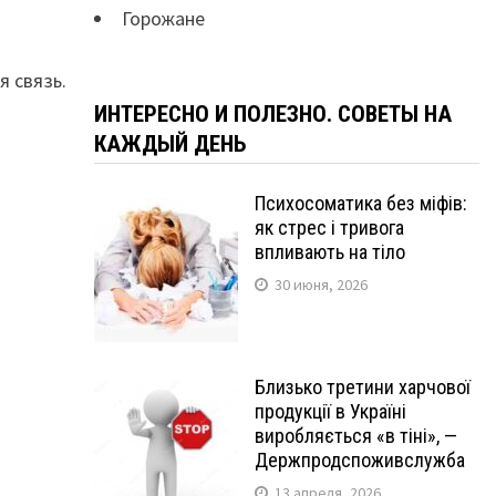
Горожане
я связь.
ИНТЕРЕСНО И ПОЛЕЗНО. СОВЕТЫ НА
КАЖДЫЙ ДЕНЬ
Психосоматика без міфів:
як стрес і тривога
впливають на тіло
30 июня, 2026
Близько третини харчової
продукції в Україні
виробляється «в тіні», —
Держпродспоживслужба
13 апреля, 2026