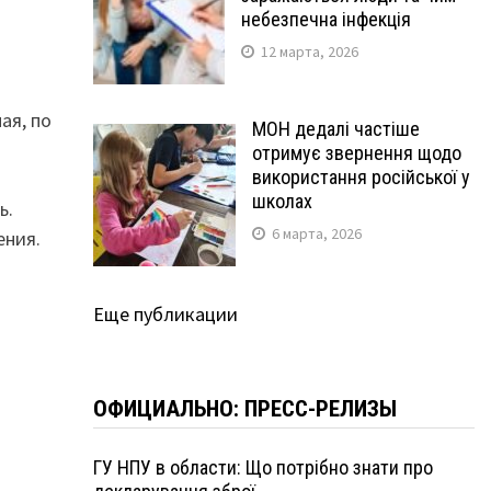
небезпечна інфекція
12 марта, 2026
ая, по
МОН дедалі частіше
отримує звернення щодо
використання російської у
школах
ь.
6 марта, 2026
ения.
Еще публикации
ОФИЦИАЛЬНО: ПРЕСС-РЕЛИЗЫ
ГУ НПУ в области: Що потрібно знати про