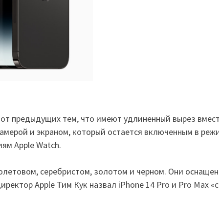
я от предыдущих тем, что имеют удлиненный вырез вмес
камерой и экраном, который остается включенным в реж
ям Apple Watch.
олетовом, серебристом, золотом и черном. Они оснаще
иректор Apple Тим Кук назвал iPhone 14 Pro и Pro Max «