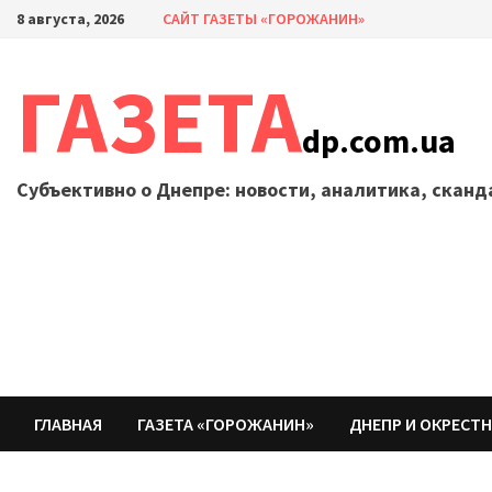
Перейти
8 августа, 2026
САЙТ ГАЗЕТЫ «ГОРОЖАНИН»
к
содержимому
ГАЗЕТА
dp.com.ua
Субъективно о Днепре: новости, аналитика, скан
ГЛАВНАЯ
ГАЗЕТА «ГОРОЖАНИН»
ДНЕПР И ОКРЕСТ