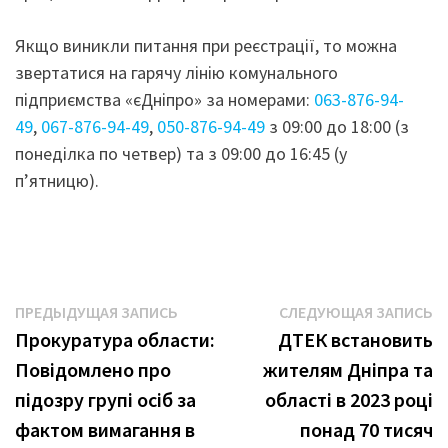
Якщо виникли питання при реєстрації, то можна
звертатися на гарячу лінію комунального
підприємства «єДніпро» за номерами:
063-876-94-
49
,
067-876-94-49
,
050-876-94-49
з 09:00 до 18:00 (з
понеділка по четвер) та з 09:00 до 16:45 (у
п’ятницю).
Навигация
Предыдущая
С
ПРЕДЫДУЩАЯ ЗАПИСЬ
СЛЕДУЮЩАЯ ЗАПИСЬ
запись:
з
Прокуратура области:
ДТЕК встановить
по
Повідомлено про
жителям Дніпра та
записям
підозру групі осіб за
області в 2023 році
фактом вимагання в
понад 70 тисяч