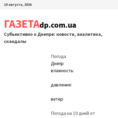
Перейти
10 августа, 2026
к
содержимому
ГАЗЕТА
dp.com.ua
Субъективно о Днепре: новости, аналитика,
скандалы
Погода
Днепр
влажность:
давление:
ветер:
Погода на 10 дней от