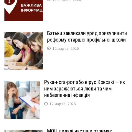
Батьки закликали уряд призупинити
реформу старшої профільної школи
12 марта, 2026
Рука-нога-рот або вірус Коксакі — як
ним заражаються люди та чим
небезпечна інфекція
12 марта, 2026
МОН дедалі частіше отримує