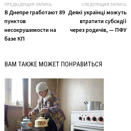
Навигация
Предыдущая
С
ПРЕДЫДУЩАЯ ЗАПИСЬ
СЛЕДУЮЩАЯ ЗАПИСЬ
запись:
з
В Днепре гработают 89
Деякі українці можуть
по
пунктов
втратити субсидії
записям
несокрушимости на
через родичів, — ПФУ
базе КП
ВАМ ТАКЖЕ МОЖЕТ ПОНРАВИТЬСЯ