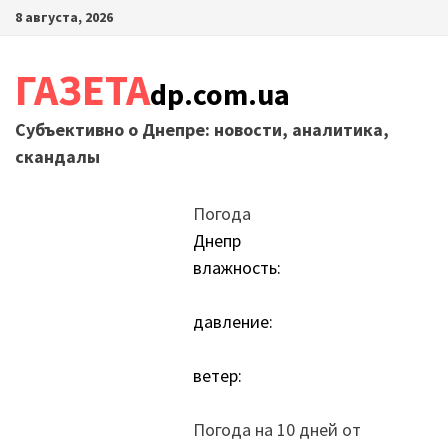
Перейти
8 августа, 2026
к
содержимому
ГАЗЕТА
dp.com.ua
Субъективно о Днепре: новости, аналитика,
скандалы
Погода
Днепр
влажность:
давление:
ветер:
Погода на 10 дней от