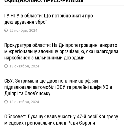
ОФИЦИАЛЬНО: ПРЕСС-РЕЛИЗЫ
ГУ НПУ в области: Що потрібно знати про
декларування зброї
25 ноября, 2024
Прокуратура области: На Дніпропетровщині викрито
міжрегіональну злочинну організацію, яка налагодила
наркобізнес з мільйонними доходами
18 октября, 2024
СБУ: Затримали ще двох поплічників рф, які
підпалювали автомобілі ЗСУ та релейні шафи УЗ в
Дніпрі та Слов’янську
18 октября, 2024
Облсовет: Лукашук взяв участь у 47-й сесії Конгресу
місцевих і регіональних влад Ради Європи