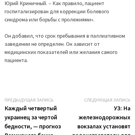
Юрий Криничный. – Как правило, пациент
госпитализирован для коррекции болевого
синдрома или борьбы с пролежнями».
Он добавил, что срок пребывания в паллиативном
заведении не определен. Он зависит от
медицинских показателей или желания самого
пациента.
Навигация
Предыдущая
С
ПРЕДЫДУЩАЯ ЗАПИСЬ
СЛЕДУЮЩАЯ ЗАПИСЬ
запись:
з
Каждый четвертый
УЗ: На
по
украинец за чертой
железнодорожных
записям
бедности, — прогноз
вокзалах установят