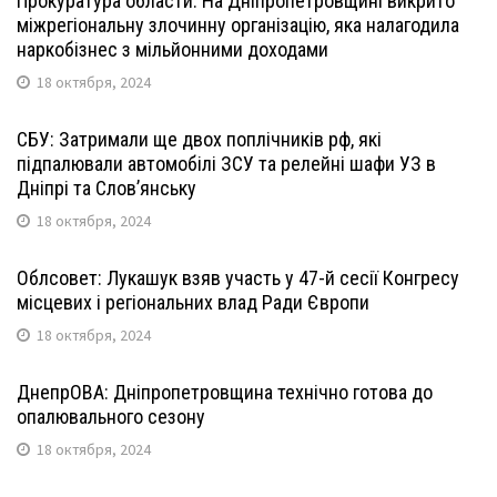
Прокуратура области: На Дніпропетровщині викрито
міжрегіональну злочинну організацію, яка налагодила
наркобізнес з мільйонними доходами
18 октября, 2024
СБУ: Затримали ще двох поплічників рф, які
підпалювали автомобілі ЗСУ та релейні шафи УЗ в
Дніпрі та Слов’янську
18 октября, 2024
Облсовет: Лукашук взяв участь у 47-й сесії Конгресу
місцевих і регіональних влад Ради Європи
18 октября, 2024
ДнепрОВА: Дніпропетровщина технічно готова до
опалювального сезону
18 октября, 2024