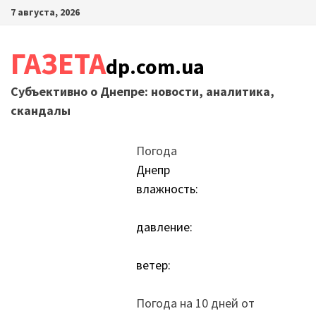
Перейти
7 августа, 2026
к
содержимому
ГАЗЕТА
dp.com.ua
Субъективно о Днепре: новости, аналитика,
скандалы
Погода
Днепр
влажность:
давление:
ветер:
Погода на 10 дней от