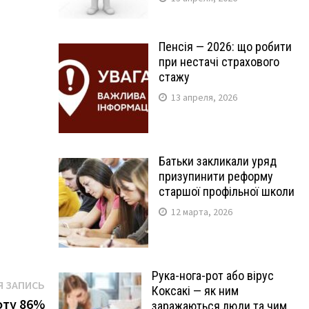
Пенсія — 2026: що робити
при нестачі страхового
стажу
13 апреля, 2026
Батьки закликали уряд
призупинити реформу
старшої профільної школи
12 марта, 2026
Рука-нога-рот або вірус
Следующая
 ЗАПИСЬ
Коксакі — як ним
запись:
оту 86%
заражаються люди та чим