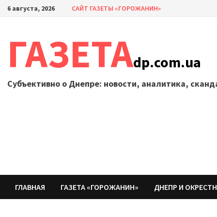
Перейти
6 августа, 2026
САЙТ ГАЗЕТЫ «ГОРОЖАНИН»
к
содержимому
ГАЗЕТА
dp.com.ua
Субъективно о Днепре: новости, аналитика, скан
ГЛАВНАЯ
ГАЗЕТА «ГОРОЖАНИН»
ДНЕПР И ОКРЕСТ