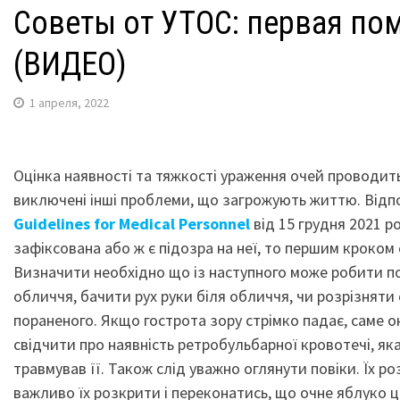
Советы от УТОС: первая по
(ВИДЕО)
1 апреля, 2022
Оцінка наявності та тяжкості ураження очей проводить
виключені інші проблеми, що загрожують життю. Від
Guidelines for Medical Personnel
від 15 грудня 2021 
зафіксована або ж є підозра на неї, то першим кроком 
Визначити необхідно що із наступного може робити по
обличчя, бачити рух руки біля обличчя, чи розрізняти
пораненого. Якщо гострота зору стрімко падає, саме о
свідчити про наявність ретробульбарної кровотечі, яка
травмував її. Також слід уважно оглянути повіки. Їх 
важливо їх розкрити і переконатись, що очне яблуко ц