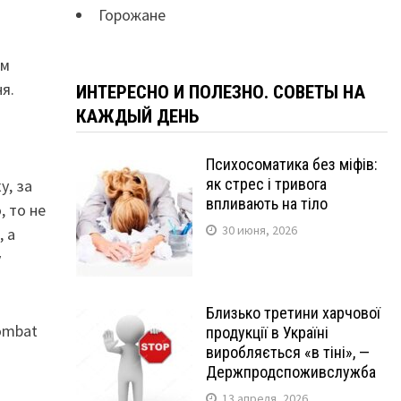
Горожане
им
я.
ИНТЕРЕСНО И ПОЛЕЗНО. СОВЕТЫ НА
КАЖДЫЙ ДЕНЬ
Психосоматика без міфів:
як стрес і тривога
у, за
впливають на тіло
, то не
30 июня, 2026
, а
у
Близько третини харчової
Combat
продукції в Україні
виробляється «в тіні», —
Держпродспоживслужба
13 апреля, 2026