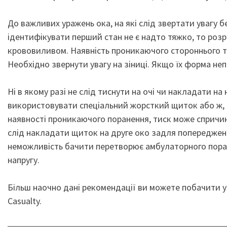
До важливих уражень ока, на які слід звертати увагу 
ідентифікувати перший стан не є надто тяжко, то ро
крововиливом. Наявність проникаючого стороннього тіл
Необхідно звернути увагу на зіниці. Якщо їх форма не
Ні в якому разі не слід тиснути на очі чи накладати на
використовувати спеціальний жорсткий щиток або ж, за
наявності проникаючого поранення, тиск може спричини
слід накладати щиток на друге око задля попередження
неможливість бачити перетворює амбулаторного поран
напругу.
Більш наочно дані рекомендації ви можете побачити у в
Casualty.