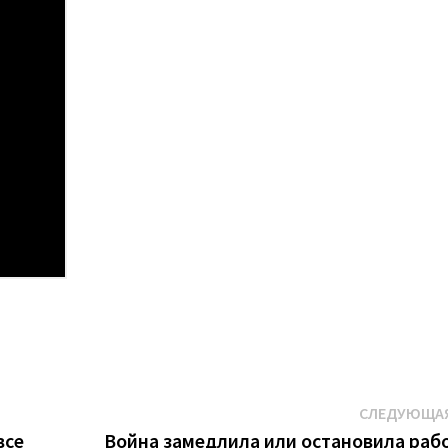
СЛЕДУЮЩАЯ
все
Война замедлила или остановила раб