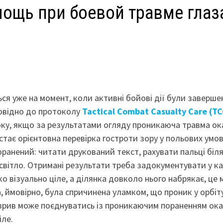
мощь при боевой травме глаз
ся уже на момент, коли активні бойові дії були завершен
повідно до протоколу
Tactical Combat Casualty Care (T
року, якщо за результатами огляду проникаюча травма ок
стає орієнтовна перевірка гостроти зору у польових умов
ранений: читати друкований текст, рахувати пальці біл
 світло. Отримані результати треба задокументувати у к
ко візуально ціле, а ділянка довколо нього набрякає, це
, ймовірно, була спричинена уламком, що проник у орбіту
розрив може поєднуватись із проникаючим пораненням ока
іле.