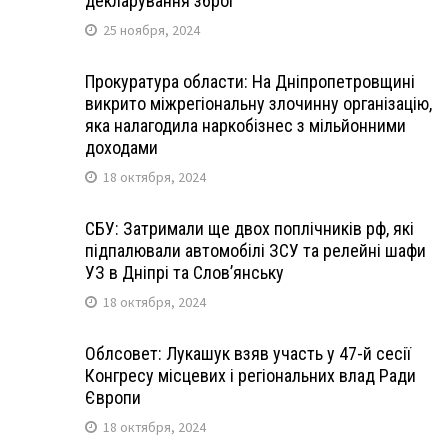
декларування зброї
25 ноября, 2024
Прокуратура области: На Дніпропетровщині
викрито міжрегіональну злочинну організацію,
яка налагодила наркобізнес з мільйонними
доходами
18 октября, 2024
СБУ: Затримали ще двох поплічників рф, які
підпалювали автомобілі ЗСУ та релейні шафи
УЗ в Дніпрі та Слов’янську
18 октября, 2024
Облсовет: Лукашук взяв участь у 47-й сесії
Конгресу місцевих і регіональних влад Ради
Європи
18 октября, 2024