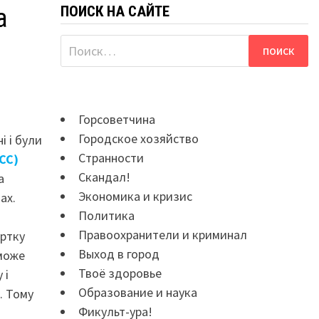
ПОИСК НА САЙТЕ
а
Найти:
Горсоветчина
Городское хозяйство
і і були
Странности
CCC)
Скандал!
а
Экономика и кризис
ах.
Политика
я
Правоохранители и криминал
артку
Выход в город
 може
Твоё здоровье
 і
Образование и наука
. Тому
Фикульт-ура!