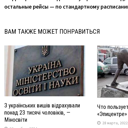
по
остальные рейсы — по стандартному расписан
записям
ВАМ ТАКЖЕ МОЖЕТ ПОНРАВИТЬСЯ
З українських вишів відрахували
Что пользуе
понад 23 тисячі чоловіків, —
«Эпицентре»
Міносвіти
28 марта, 2022