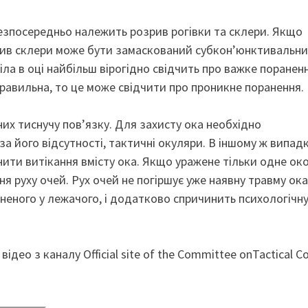
безпосередньо належить розрив рогівки та склери. Якщо
зрив склери може бути замаскований субконʼюнктивальн
а в оці найбільш вірогідно свідчить про важке пораненн
правильна, то це може свідчити про проникне поранення.
 них тиснучу повʼязку. Для захисту ока необхідно
 його відсутності, тактичні окуляри. В іншому ж випадк
ти витікання вмісту ока. Якщо уражене тільки одне око
 руху очей. Рух очей не погіршує уже наявну травму ока
еного у лежачого, і додатково спричинить психологічн
ідео з каналу Official site of the Committee onTactical 