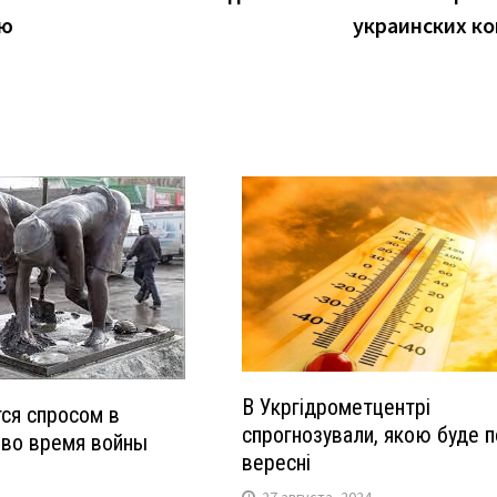
ию
украинских к
В Укргідрометцентрі
тся спросом в
спрогнозували, якою буде п
 во время войны
вересні
27 августа, 2024