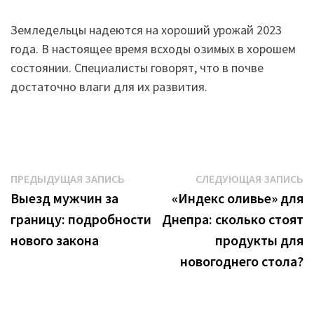
Земледельцы надеются на хороший урожай 2023
года. В настоящее время всходы озимых в хорошем
состоянии. Специалисты говорят, что в почве
достаточно влаги для их развития.
Навигация
Предыдущая
С
ПРЕДЫДУЩАЯ ЗАПИСЬ
СЛЕДУЮЩАЯ ЗАПИСЬ
запись:
з
Выезд мужчин за
«Индекс оливье» для
по
границу: подробности
Днепра: сколько стоят
записям
нового закона
продукты для
новогоднего стола?