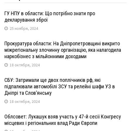
ГУ НПУ в области: Що потрібно знати про
декларування зброї
25 ноября, 2024
Прокуратура области: На Дніпропетровщині викрито
міжрегіональну злочинну організацію, яка налагодила
наркобізнес з мільйонними доходами
18 октября, 2024
СБУ: Затримали ще двох поплічників рф, які
підпалювали автомобілі ЗСУ та релейні шафи УЗ в
Дніпрі та Слов’янську
18 октября, 2024
Облсовет: Лукашук взяв участь у 47-й сесії Конгресу
місцевих і регіональних влад Ради Європи