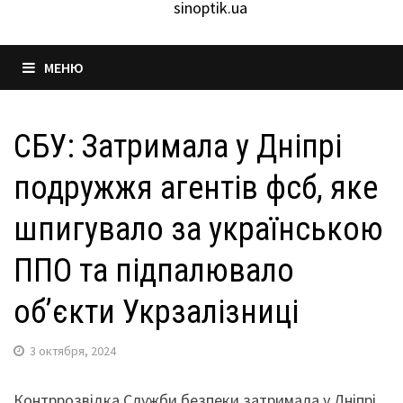
sinoptik.ua
МЕНЮ
СБУ: Затримала у Дніпрі
подружжя агентів фсб, яке
шпигувало за українською
ППО та підпалювало
об’єкти Укрзалізниці
3 октября, 2024
Контррозвідка Служби безпеки затримала у Дніпрі