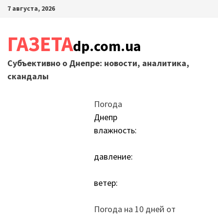
Перейти
7 августа, 2026
к
содержимому
ГАЗЕТА
dp.com.ua
Субъективно о Днепре: новости, аналитика,
скандалы
Погода
Днепр
влажность:
давление:
ветер:
Погода на 10 дней от