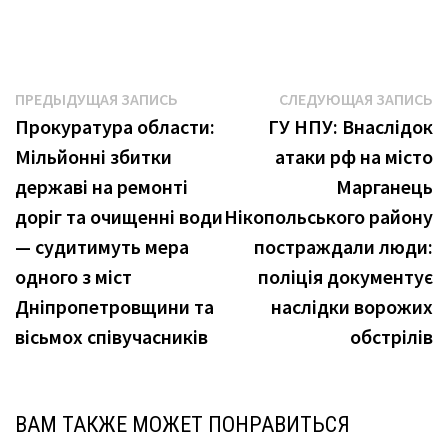
Навигация
Предыдущая
С
ПРЕДЫДУЩАЯ ЗАПИСЬ
СЛЕДУЮЩАЯ ЗАПИСЬ
запись:
з
Прокуратура области:
ГУ НПУ: Внаслідок
по
Мільйонні збитки
атаки рф на місто
записям
державі на ремонті
Марганець
доріг та очищенні води
Нікопольського району
— судитимуть мера
постраждали люди:
одного з міст
поліція документує
Дніпропетровщини та
наслідки ворожих
вісьмох співучасників
обстрілів
ВАМ ТАКЖЕ МОЖЕТ ПОНРАВИТЬСЯ