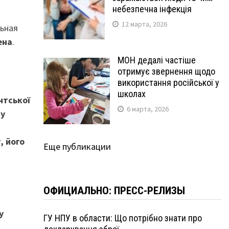
небезпечна інфекція
12 марта, 2026
льная
ена
.
МОН дедалі частіше
отримує звернення щодо
використання російської у
школах
нтської
6 марта, 2026
му
, його
Еще публикации
ОФИЦИАЛЬНО: ПРЕСС-РЕЛИЗЫ
у
ГУ НПУ в области: Що потрібно знати про