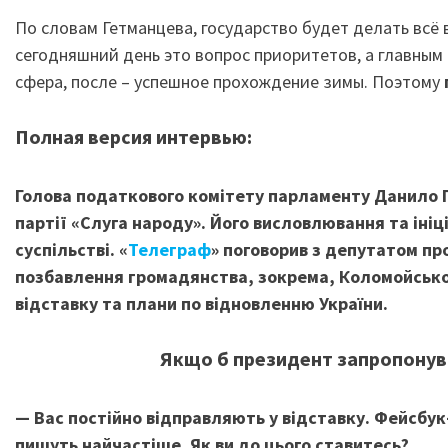
По словам Гетманцева, государство будет делать всё
сегодняшний день это вопрос приоритетов, а главным 
сфера, после – успешное прохождение зимы. Поэтому
Полная версия интервью:
Голова податкового комітету парламенту Данило 
партії «Слуга народу». Його висловлювання та іні
суспільстві. «
Телеграф
» поговорив з депутатом про
позбавлення громадянства, зокрема, Коломойського
відставку та плани по відновленню України.
Якщо б президент запропонува
— Вас постійно відправляють у відставку. Фейсбук
пишуть найчастіше. Як ви до цього ставитесь?