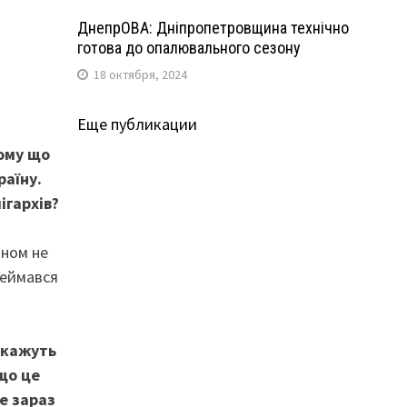
ДнепрОВА: Дніпропетровщина технічно
готова до опалювального сезону
18 октября, 2024
Еще публикации
ому що
раїну.
ігархів?
оном не
реймався
 кажуть
 що це
е зараз