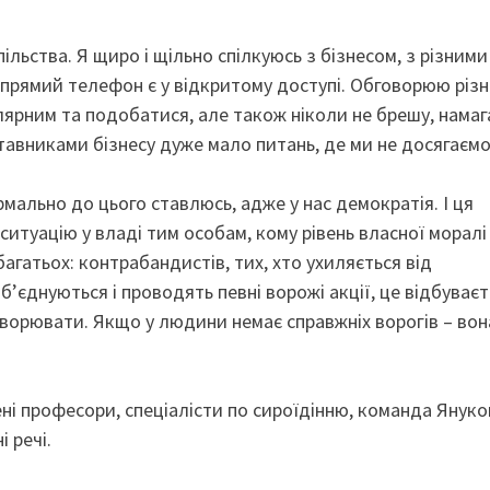
ільства. Я щиро і щільно спілкуюсь з бізнесом, з різними
 прямий телефон є у відкритому доступі. Обговорюю різн
улярним та подобатися, але також ніколи не брешу, нама
тавниками бізнесу дуже мало питань, де ми не досягаємо
рмально до цього ставлюсь, адже у нас демократія. І ця
ситуацію у владі тим особам, кому рівень власної моралі
агатьох: контрабандистів, тих, хто ухиляється від
’єднуються і проводять певні ворожі акції, це відбуваєт
говорювати. Якщо у людини немає справжніх ворогів – вон
ні професори, спеціалісти по сироїдінню, команда Януко
 речі.