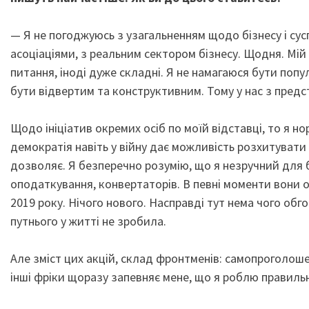
— Я не погоджуюсь з узагальненням щодо бізнесу і сусп
асоціаціями, з реальним сектором бізнесу. Щодня. Мій
питання, іноді дуже складні. Я не намагаюся бути поп
бути відвертим та конструктивним. Тому у нас з предс
Щодо ініціатив окремих осіб по моїй відставці, то я но
демократія навіть у війну дає можливість розхитувати 
дозволяє. Я безперечно розумію, що я незручний для б
оподаткування, конвертаторів. В певні моменти вони об
2019 року. Нічого нового. Насправді тут нема чого об
путнього у житті не зробила.
Але зміст цих акцій, склад фронтменів: самопроголоше
інші фріки щоразу запевняє мене, що я роблю правильні