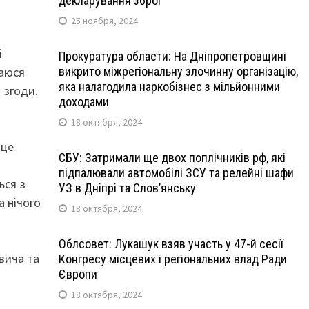
декларування зброї
25 ноября, 2024
і
Прокуратура области: На Дніпропетровщині
гаюся
викрито міжрегіональну злочинну організацію,
яка налагодила наркобізнес з мільйонними
 згоди.
доходами
18 октября, 2024
 це
СБУ: Затримали ще двох поплічників рф, які
підпалювали автомобілі ЗСУ та релейні шафи
ься з
УЗ в Дніпрі та Слов’янську
а нічого
18 октября, 2024
Облсовет: Лукашук взяв участь у 47-й сесії
вича та
Конгресу місцевих і регіональних влад Ради
Європи
18 октября, 2024