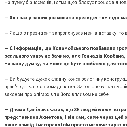
На думку бізнесменів, Гетманцев блокує процес віднов
— Хоч раз у ваших розмовах з президентом піднім
— Якщо б президент запропонував мені відставку, то во
— Є інформація, що Коломойського позбавили гро
реального указу не бачимо, але Геннадія Корбана, 
На вашу думку, чи може це бути зроблено для того
— Ви будуєте дуже складну конспірологічну конструкці
прив’язується до громадянства. Закон оперує категорі
законом про олігархів та його впливом на себе.
— Днями Данілов сказав, що 86 людей може потрапи
представники Ахметова, і він сам, саме через цей з
лише привід і насправді він просто не хоче зараз 