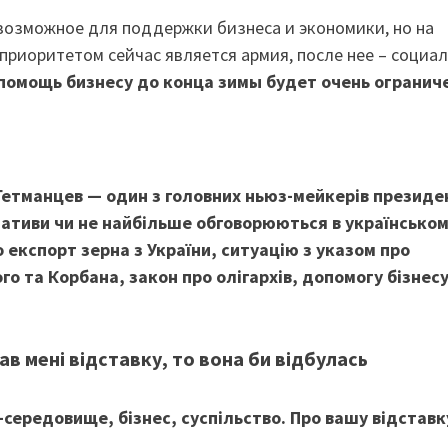
 возможное для поддержки бизнеса и экономики, но на
приоритетом сейчас является армия, после нее – социа
помощь бизнесу до конца зимы будет очень огранич
Гетманцев — один з головних ньюз-мейкерів президе
ціативи чи не найбільше обговорюються в українсько
 експорт зерна з України, ситуацію з указом про
 та Корбана, закон про олігархів, допомогу бізнесу
в мені відставку, то вона би відбулась
-середовище, бізнес, суспільство. Про вашу відставк