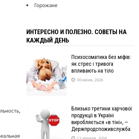
Горожане
ИНТЕРЕСНО И ПОЛЕЗНО. СОВЕТЫ НА
КАЖДЫЙ ДЕНЬ
Психосоматика без міфів:
як стрес і тривога
впливають на тіло
30 июня, 2026
Близько третини харчової
льность,
продукції в Україні
виробляється «в тіні», —
Держпродспоживслужба
реальная
13 апреля, 2026