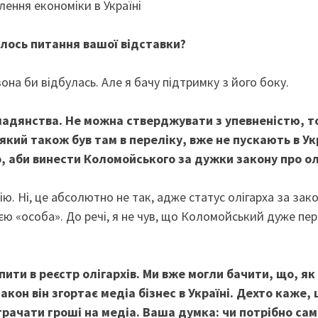
лення економіки в Україні
алось питання вашої відставки?
на би відбулась. Але я бачу підтримку з його боку.
мадянства. Не можна стверджувати з упевненістю, т
який також був там в переліку, вже не пускають в Ук
, аби винести Коломойського за дужки закону про ол
ю. Ні, це абсолютно не так, адже статус олігарха за зак
єю «особа». До речі, я не чув, що Коломойський дуже пе
ти в реєстр олігархів. Ми вже могли бачити, що, як
акон він згортає медіа бізнес в Україні. Дехто каже,
втрачати гроші на медіа. Ваша думка: чи потрібно сам