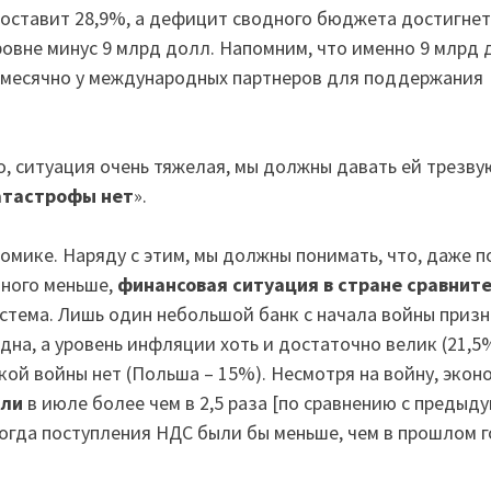
составит 28,9%, а дефицит сводного бюджета достигнет
овне минус 9 млрд долл. Напомним, что именно 9 млрд д
жемесячно у международных партнеров для поддержания
о, ситуация очень тяжелая, мы должны давать ей трезву
атастрофы нет
».
номике. Наряду с этим, мы должны понимать, что, даже п
много меньше,
финансовая ситуация в стране сравнит
истема. Лишь один небольшой банк с начала войны призн
на, а уровень инфляции хоть и достаточно велик (21,5%
акой войны нет (Польша – 15%). Несмотря на войну, экон
сли
в июле более чем в 2,5 раза [по сравнению с предыд
когда поступления НДС были бы меньше, чем в прошлом г