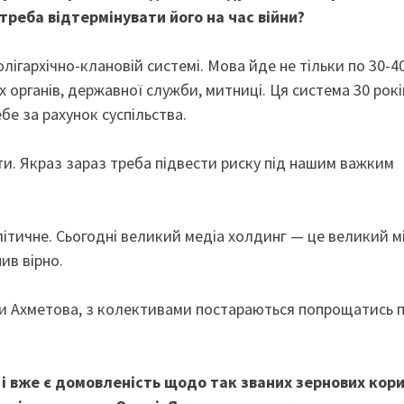
треба відтермінувати його на час війни?
лігархічно-клановій системі. Мова йде не тільки по 30-4
 органів, державної служби, митниці. Ця система 30 рокі
бе за рахунок суспільства.
ти. Якраз зараз треба підвести риску під нашим важким
літичне. Сьогодні великий медіа холдинг — це великий мі
ив вірно.
рупи Ахметова, з колективами постараються попрощатись 
і вже є домовленість щодо так званих зернових кори