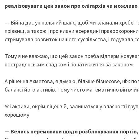
реалізовувати цей закон про олігархів чи можливо 
— Війна дає унікальний шанс, щоб ми зламали хребет о
прізвищ, а також і про клани всередині правоохоронних
стримувала розвиток нашого суспільства, і годувала се
Тому я не вважаю, що цей закон треба відтерміновува
пострадянським спадком і почати життя за законом.
А рішення Ахметова, я думаю, більше бізнесове, ніж по
балансі його активів. Тому чисто математично він вчин
Усі активи, окрім ліцензій, залишаться у власності г
хорошому
— Велись перемовини щодо розблокування портів, 