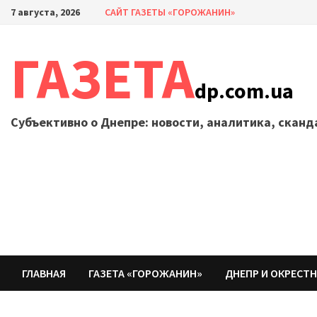
Перейти
7 августа, 2026
САЙТ ГАЗЕТЫ «ГОРОЖАНИН»
к
содержимому
ГАЗЕТА
dp.com.ua
Субъективно о Днепре: новости, аналитика, скан
ГЛАВНАЯ
ГАЗЕТА «ГОРОЖАНИН»
ДНЕПР И ОКРЕСТ