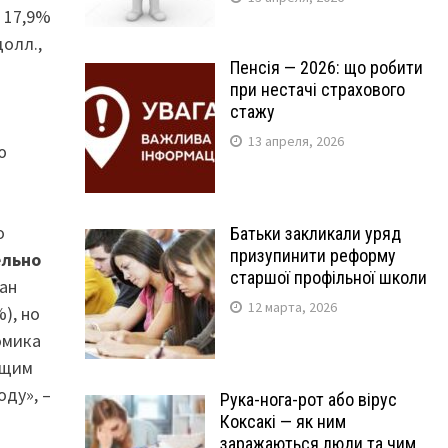
 17,9%
олл.,
Пенсія — 2026: що робити
при нестачі страхового
стажу
13 апреля, 2026
ю
о
Батьки закликали уряд
призупинити реформу
ельно
старшої профільної школи
ан
12 марта, 2026
), но
омика
ущим
оду», –
Рука-нога-рот або вірус
Коксакі — як ним
заражаються люди та чим