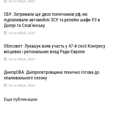
18 октября, 2024
СБУ: Затримали ще двох поплічників рф, які
підпалювали автомобілі ЗСУ та релейні шафи УЗ в
Дніпрі та Слов’янську
18 октября, 2024
Облсовет: Лукашук взяв участь у 47-й сесії Конгресу
місцевих і регіональних влад Ради Європи
18 октября, 2024
ДнепрОВА: Дніпропетровщина технічно готова до
опалювального сезону
18 октября, 2024
Еще публикации