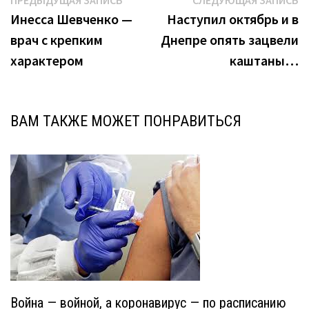
Навигация
ПРЕДЫДУЩАЯ ЗАПИСЬ
СЛЕДУЮЩАЯ ЗАПИСЬ
запись:
з
Инесса Шевченко —
Наступил октябрь и в
по
врач с крепким
Днепре опять зацвели
записям
характером
каштаны…
ВАМ ТАКЖЕ МОЖЕТ ПОНРАВИТЬСЯ
Война — войной, а коронавирус — по расписанию