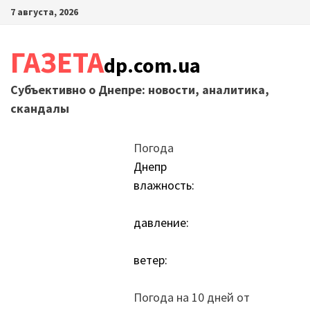
Перейти
7 августа, 2026
к
содержимому
ГАЗЕТА
dp.com.ua
Субъективно о Днепре: новости, аналитика,
скандалы
Погода
Днепр
влажность:
давление:
ветер:
Погода на 10 дней от