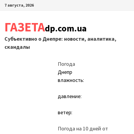
Перейти
7 августа, 2026
к
содержимому
ГАЗЕТА
dp.com.ua
Субъективно о Днепре: новости, аналитика,
скандалы
Погода
Днепр
влажность:
давление:
ветер:
Погода на 10 дней от