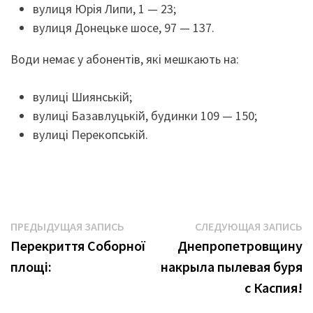
вулиця Юрія Липи, 1 — 23;
вулиця Донецьке шосе, 97 — 137.
Води немає у абонентів, які мешкають на:
вулиці Шиянській;
вулиці Базавлуцькій, будинки 109 — 150;
вулиці Перекопській.
Навигация
Предыдущая
С
ПРЕДЫДУЩАЯ ЗАПИСЬ
СЛЕДУЮЩАЯ ЗАПИСЬ
запись:
з
Перекриття Соборної
Днепропетровщину
по
площі:
накрыла пылевая буря
записям
с Каспия!