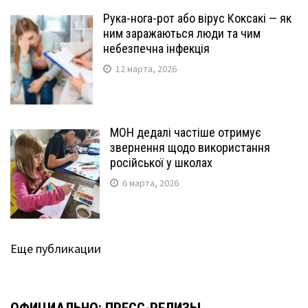
Рука-нога-рот або вірус Коксакі — як
ним заражаються люди та чим
небезпечна інфекція
12 марта, 2026
МОН дедалі частіше отримує
звернення щодо використання
російської у школах
6 марта, 2026
Еще публикации