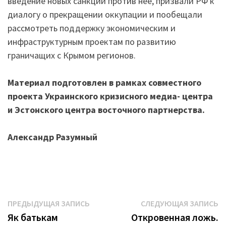
введение новых санкций против нее, призвали РФ к
диалогу о прекращении оккупации и пообещали
рассмотреть поддержку экономическим и
инфраструктурным проектам по развитию
граничащих с Крымом регионов.
Материал подготовлен в рамках совместного
проекта Украинского кризисного медиа- центра
и Эстонского центра восточного партнерства.
Александр Разумный
Навигация
Предыдущая
С
ПРЕДЫДУЩАЯ ЗАПИСЬ
СЛЕДУЮЩАЯ ЗАПИСЬ
запись:
з
Як батькам
Откровенная ложь.
по