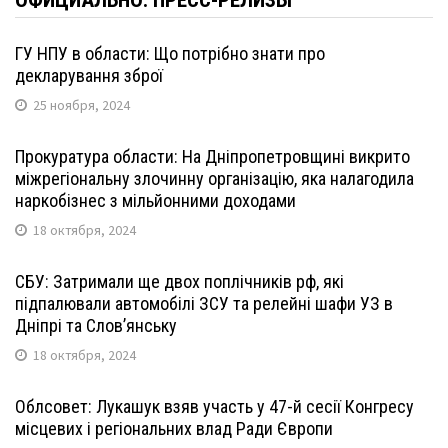
ОФИЦИАЛЬНО: ПРЕСС-РЕЛИЗЫ
ГУ НПУ в области: Що потрібно знати про
декларування зброї
25 ноября, 2024
Прокуратура области: На Дніпропетровщині викрито
міжрегіональну злочинну організацію, яка налагодила
наркобізнес з мільйонними доходами
18 октября, 2024
СБУ: Затримали ще двох поплічників рф, які
підпалювали автомобілі ЗСУ та релейні шафи УЗ в
Дніпрі та Слов’янську
18 октября, 2024
Облсовет: Лукашук взяв участь у 47-й сесії Конгресу
місцевих і регіональних влад Ради Європи