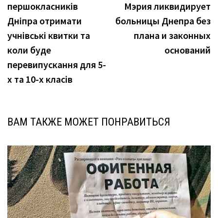
першокласників
Мэрия ликвидирует
записям
Дніпра отримати
больницы Днепра без
учнівські квитки та
плана и законных
коли буде
оснований
перевипускання для 5-
х та 10-х класів
ВАМ ТАКЖЕ МОЖЕТ ПОНРАВИТЬСЯ