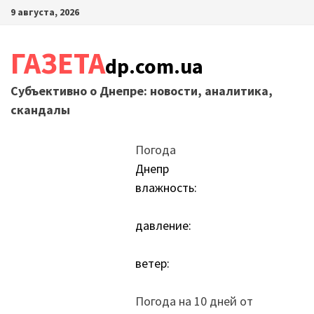
Перейти
9 августа, 2026
к
содержимому
ГАЗЕТА
dp.com.ua
Субъективно о Днепре: новости, аналитика,
скандалы
Погода
Днепр
влажность:
давление:
ветер:
Погода на 10 дней от