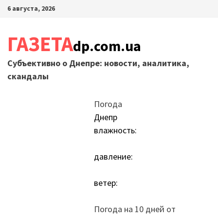
Перейти
6 августа, 2026
к
содержимому
ГАЗЕТА
dp.com.ua
Субъективно о Днепре: новости, аналитика,
скандалы
Погода
Днепр
влажность:
давление:
ветер:
Погода на 10 дней от