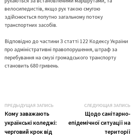
рухаються за встановленими маршрутами, та
велосипедистів, якщо рух такою смугою
здійснюється попутно загальному потоку
транспортних засобів.
Відповідно до частини 3 статті 122 Кодексу України
про адміністративні правопорушення, штраф за
перебування на смузі громадського транспорту
становить 680 гривень.
Навигация
Предыдущая
С
ПРЕДЫДУЩАЯ ЗАПИСЬ
СЛЕДУЮЩАЯ ЗАПИСЬ
запись:
з
Кому заважають
Щодо санітарно-
по
українські коледжі:
епідемічної ситуації на
записям
черговий крок від
території