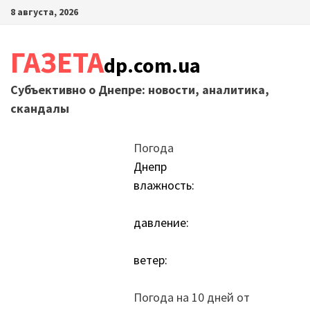
Перейти
8 августа, 2026
к
содержимому
ГАЗЕТА
dp.com.ua
Субъективно о Днепре: новости, аналитика,
скандалы
Погода
Днепр
влажность:
давление:
ветер:
Погода на 10 дней от