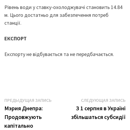
Рівень води у ставку-охолоджувачі становить 14.84
м. Цього достатньо для забезпечення потреб
станції.
ЕКСПОРТ
Експорту не відбувається та не передбачається.
Навигация
Предыдущая
С
ПРЕДЫДУЩАЯ ЗАПИСЬ
СЛЕДУЮЩАЯ ЗАПИСЬ
запись:
з
Мэрия Днепра:
З 1 серпня в Україні
по
Продовжують
збільшаться субсидії
записям
капітально